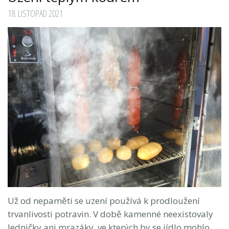
18. LISTOPAD 2021
Už od nepaměti se uzení používá k prodloužení
trvanlivosti potravin. V době kamenné neexistovaly
ledničky ani mrazáky, ve kterých by se jídlo mohlo