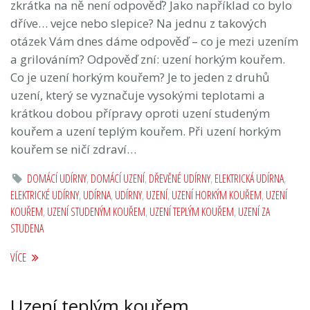
zkrátka na ně není odpověď? Jako například co bylo
dříve… vejce nebo slepice? Na jednu z takových
otázek Vám dnes dáme odpověď – co je mezi uzením
a grilováním? Odpověď zní: uzení horkým kouřem.
Co je uzení horkým kouřem? Je to jeden z druhů
uzení, který se vyznačuje vysokými teplotami a
krátkou dobou přípravy oproti uzení studeným
kouřem a uzení teplým kouřem. Při uzení horkým
kouřem se ničí zdraví…
DOMÁCÍ UDÍRNY
,
DOMÁCÍ UZENÍ
,
DŘEVĚNÉ UDÍRNY
,
ELEKTRICKÁ UDÍRNA
,
ELEKTRICKÉ UDÍRNY
,
UDÍRNA
,
UDÍRNY
,
UZENÍ
,
UZENÍ HORKÝM KOUŘEM
,
UZENÍ
KOUŘEM
,
UZENÍ STUDENÝM KOUŘEM
,
UZENÍ TEPLÝM KOUŘEM
,
UZENÍ ZA
STUDENA
VÍCE
Uzení teplým kouřem