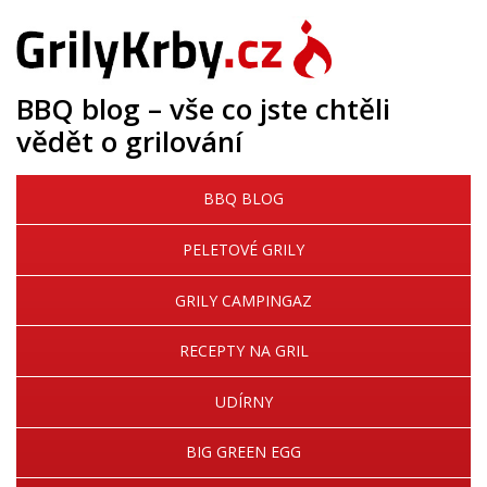
BBQ blog – vše co jste chtěli
vědět o grilování
BBQ BLOG
PELETOVÉ GRILY
GRILY CAMPINGAZ
RECEPTY NA GRIL
UDÍRNY
BIG GREEN EGG