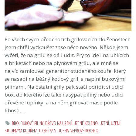
Po všech svých předchozích grilovacích zkušenostech
jsem chtěl vyzkoušet zase něco nového. Někde jsem
vyčetl, že na grilu se dá i udit. Prý to jde i na uhlících
a briketách nebo na plynovém grilu, ale mně se
nejvíc zamlouval generátor studeného kouře, který
se nasadí na běžný kotlový gril, a naplní bukovými
pilinami. Na ostatní grily pak stačí pořídit si udící
box, do kterého lze také nasypat piliny nebo udící
dřevěné lupínky, a na něm grilovat maso podle
libosti.…
BBQ
,
BUKOVÉ PILINY
,
DŘEVO NA UZENÍ
,
UZENÉ KOLENO
,
UZENÍ
,
UZENÍ
STUDENÝM KOUŘEM
,
UZENÍ ZA STUDENA
,
VEPŘOVÉ KOLENO