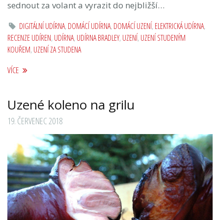
sednout za volant a vyrazit do nejbližší…
DIGITÁLNÍ UDÍRNA
,
DOMÁCÍ UDÍRNA
,
DOMÁCÍ UZENÍ
,
ELEKTRICKÁ UDÍRNA
,
RECENZE UDÍREN
,
UDÍRNA
,
UDÍRNA BRADLEY
,
UZENÍ
,
UZENÍ STUDENÝM
KOUŘEM
,
UZENÍ ZA STUDENA
VÍCE
Uzené koleno na grilu
19. ČERVENEC 2018