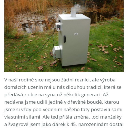
V naší rodině sice nejsou žádní řezníci, ale výroba
domácích uzenin má u nás dlouhou tradici, která se
předává z otce na syna už několik generací. Až
nedávna jsme udili jedině v dřevěné boudě, kterou
jsme si vždy pod vedením našeho táty postavili sami
vlastními silami. Ale teď přišla změna…od manželky
a švagrové jsem jako dárek k 45. narozeninám dostal