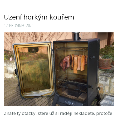
Uzení horkým kouřem
17. PROSINEC 2021
Znáte ty otázky, které už si raději nekladete, protože