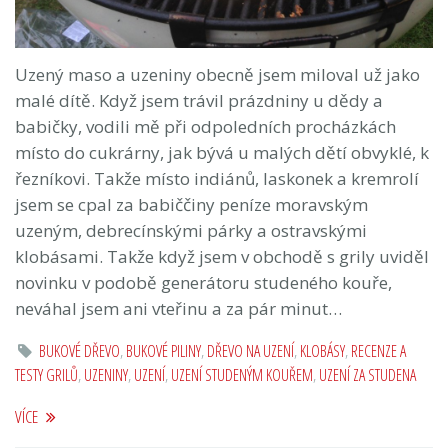
Uzený maso a uzeniny obecně jsem miloval už jako
malé dítě. Když jsem trávil prázdniny u dědy a
babičky, vodili mě při odpoledních procházkách
místo do cukrárny, jak bývá u malých dětí obvyklé, k
řezníkovi. Takže místo indiánů, laskonek a kremrolí
jsem se cpal za babiččiny peníze moravským
uzeným, debrecínskými párky a ostravskými
klobásami. Takže když jsem v obchodě s grily uviděl
novinku v podobě generátoru studeného kouře,
neváhal jsem ani vteřinu a za pár minut…
BUKOVÉ DŘEVO
,
BUKOVÉ PILINY
,
DŘEVO NA UZENÍ
,
KLOBÁSY
,
RECENZE A
TESTY GRILŮ
,
UZENINY
,
UZENÍ
,
UZENÍ STUDENÝM KOUŘEM
,
UZENÍ ZA STUDENA
VÍCE