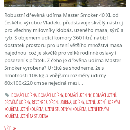
Robustní dřevěná udírna Master Smoker 40 XL od
českého výrobce Vladeko představuje skvělý nástroj
pro všechny milovníky klobás, uzeného masa, sýrů a
ryb. S objemem udící komory 360 litrů nabízí
dostatek prostoru pro uzení většího množství masa
najednou, což je skvělé pro velké rodinné oslavy i
posezení s přáteli. Z čeho je dřevěná udírna Master
Smoker vyrobena? Určitě se shodneme, že s
hmotností 108 kg a vnějšími rozměry udírny
60x100x220 cm se nejedná mezi…
DOMÁCÍ UDÍRNA
,
DOMÁCÍ UDÍRNY
,
DOMÁCÍ UZENINY
,
DOMÁCÍ UZENÍ
,
DŘEVĚNÉ UDÍRNY
,
RECENZE UDÍREN
,
UDÍRNA
,
UDÍRNY
,
UZENÍ
,
UZENÍ HORKÝM
KOUŘEM
,
UZENÍ KOUŘEM
,
UZENÍ STUDENÝM KOUŘEM
,
UZENÍ TEPLÝM
KOUŘEM
,
UZENÍ ZA STUDENA
VÍCE