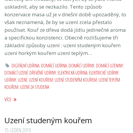
uskladnit, aby se nezkazilo. Tento způsob
konzervace masa už je v dnešní době upozaděný, to
však neznamená, že by se uzení zcela přestalo
používat. Kouř ze dřeva dodá jídlu jedinečné aroma
a specifickou konzistenci. Obecně rozlišujeme tři
základní způsoby uzení : uzení studeným kouřem
uzení horkým kouřem uzení teplým…
DIGITÁLNÍ UDÍRNA
,
DOMÁCÍ UDÍRNA
,
DOMÁCÍ UDÍRNY
,
DOMÁCÍ UZENINY
,
DOMÁCÍ UZENÍ
,
DŘEVĚNÉ UDÍRNY
,
ELEKTRICKÁ UDÍRNA
,
ELEKTRICKÉ UDÍRNY
,
UDÍRNY
,
UZENÍ
,
UZENÍ KOUŘEM
,
UZENÍ STUDENÝM KOUŘEM
,
UZENÍ TEPLÝM
KOUŘEM
,
UZENÍ ZA STUDENA
VÍCE
Uzení studeným kouřem
15. LEDEN 2019