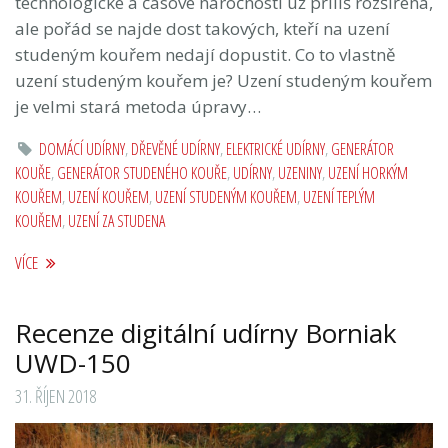
technologické a časové náročnosti už příliš rozšířená,
ale pořád se najde dost takových, kteří na uzení
studeným kouřem nedají dopustit. Co to vlastně
uzení studeným kouřem je? Uzení studeným kouřem
je velmi stará metoda úpravy…
DOMÁCÍ UDÍRNY
,
DŘEVĚNÉ UDÍRNY
,
ELEKTRICKÉ UDÍRNY
,
GENERÁTOR
KOUŘE
,
GENERÁTOR STUDENÉHO KOUŘE
,
UDÍRNY
,
UZENINY
,
UZENÍ HORKÝM
KOUŘEM
,
UZENÍ KOUŘEM
,
UZENÍ STUDENÝM KOUŘEM
,
UZENÍ TEPLÝM
KOUŘEM
,
UZENÍ ZA STUDENA
VÍCE
Recenze digitální udírny Borniak
UWD-150
31. ŘÍJEN 2018