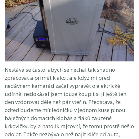
Nestává se často, abych se nechal tak snadno
zpracovat a přimět k akci, ale když mi před
nedávnem kamarád začal vyprávět o elektrické
udírně, nedokázal jsem touze koupit si jí ještě ten
den vzdorovat déle než pár vteřin. Představa, že
odteď budeme mít ledničku v jednom kuse plnou
báječných domácích klobás a fláků zauzené
krkovičky, byla natolik rajcovní, že tomu prostě nešlo
odolat. Takže nezbývalo než najít klíče od auta,