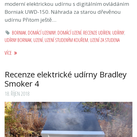
moderní elektrickou udírnu s digitálním ovládáním
Borniak UWD-150. Náhrada za starou dřevěnou
udírnu Přitom ještě…
BORNIAK
,
DOMÁCÍ UZENINY
,
DOMÁCÍ UZENÍ
,
RECENZE UDÍREN
,
UDÍRNY
,
UDÍRNY BORNIAK
,
UZENÍ
,
UZENÍ STUDENÝM KOUŘEM
,
UZENÍ ZA STUDENA
VÍCE
Recenze elektrické udírny Bradley
Smoker 4
18. ŘÍJEN 2018