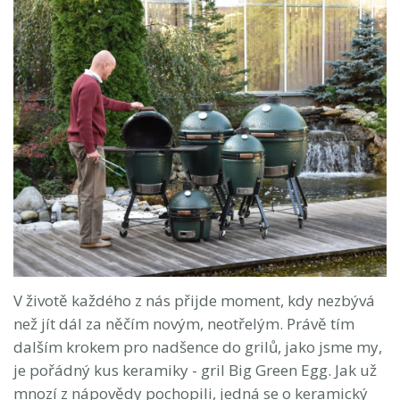
V životě každého z nás přijde moment, kdy nezbývá
než jít dál za něčím novým, neotřelým. Právě tím
dalším krokem pro nadšence do grilů, jako jsme my,
je pořádný kus keramiky - gril Big Green Egg. Jak už
mnozí z nápovědy pochopili, jedná se o keramický