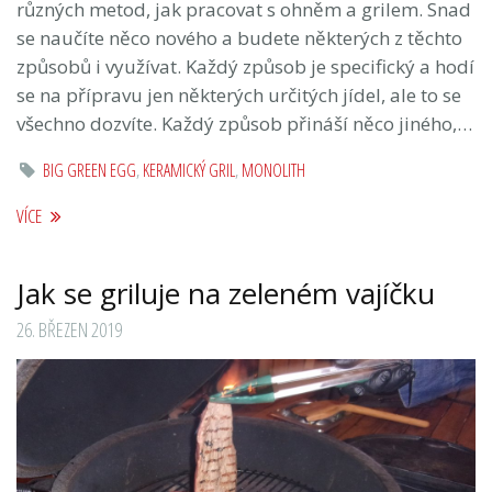
různých metod, jak pracovat s ohněm a grilem. Snad
se naučíte něco nového a budete některých z těchto
způsobů i využívat. Každý způsob je specifický a hodí
se na přípravu jen některých určitých jídel, ale to se
všechno dozvíte. Každý způsob přináší něco jiného,…
BIG GREEN EGG
,
KERAMICKÝ GRIL
,
MONOLITH
VÍCE
Jak se griluje na zeleném vajíčku
26. BŘEZEN 2019