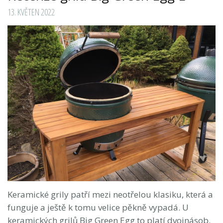
13. KVĚTEN 2022
Keramické grily patří mezi neotřelou klasiku, která a
funguje a ještě k tomu velice pěkně vypadá. U
keramických grilů Big Green Egg to platí dvojnásob.