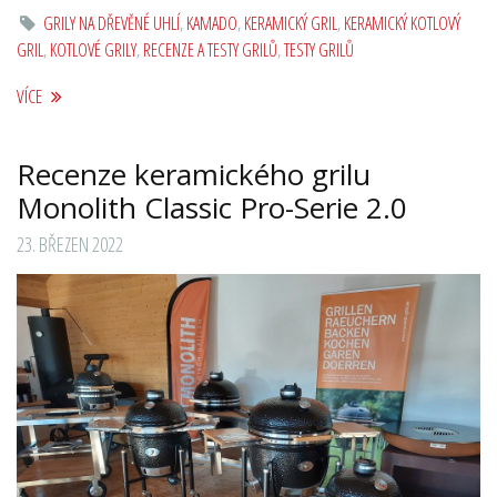
GRILY NA DŘEVĚNÉ UHLÍ
,
KAMADO
,
KERAMICKÝ GRIL
,
KERAMICKÝ KOTLOVÝ
GRIL
,
KOTLOVÉ GRILY
,
RECENZE A TESTY GRILŮ
,
TESTY GRILŮ
VÍCE
Recenze keramického grilu
Monolith Classic Pro-Serie 2.0
23. BŘEZEN 2022