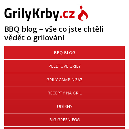
BBQ blog – vše co jste chtěli
vědět o grilování
BBQ BLOG
PELETOVÉ GRILY
GRILY CAMPINGAZ
RECEPTY NA GRIL
UDÍRNY
BIG GREEN EGG