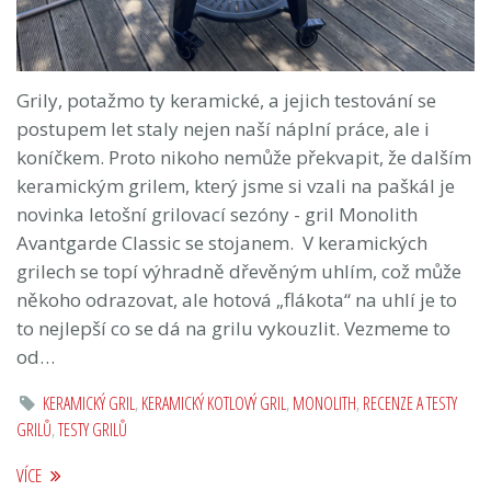
Grily, potažmo ty keramické, a jejich testování se
postupem let staly nejen naší náplní práce, ale i
koníčkem. Proto nikoho nemůže překvapit, že dalším
keramickým grilem, který jsme si vzali na paškál je
novinka letošní grilovací sezóny - gril Monolith
Avantgarde Classic se stojanem. V keramických
grilech se topí výhradně dřevěným uhlím, což může
někoho odrazovat, ale hotová „flákota“ na uhlí je to
to nejlepší co se dá na grilu vykouzlit. Vezmeme to
od…
KERAMICKÝ GRIL
,
KERAMICKÝ KOTLOVÝ GRIL
,
MONOLITH
,
RECENZE A TESTY
GRILŮ
,
TESTY GRILŮ
VÍCE