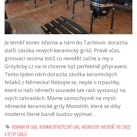
Je téměř konec března a nám do Tachlovic dorazila
další zásilka nových keramický grilů. Právě včas,
grilovací sezóna totiž co nevidět začne a my v
GrilyKrby.cz na ni chceme být perfektně připraveni.
Tento týden nám dorazila zásilka keramických
fešáků z Německa! Nebojte se, nejde o trpaslíky,
které si naši němečtí sousedé tak rádi vystavují na
svých zahradách. Máme samozřejmě na mysli
německé keramické grily Monolith, které se díky
moderní černé barvě budou vyjímat…
KERAMICKÝ GRIL
,
KERAMICKÝ KOTLOVÝ GRIL
,
MONOLITH
,
MONTÁŽ
,
RECENZE
A TESTY GRILŮ