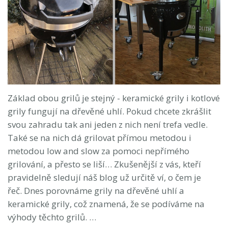
Základ obou grilů je stejný - keramické grily i kotlové
grily fungují na dřevěné uhlí. Pokud chcete zkrášlit
svou zahradu tak ani jeden z nich není trefa vedle.
Také se na nich dá grilovat přímou metodou i
metodou low and slow za pomoci nepřímého
grilování, a přesto se liší… Zkušenější z vás, kteří
pravidelně sledují náš blog už určitě ví, o čem je
řeč. Dnes porovnáme grily na dřevěné uhlí a
keramické grily, což znamená, že se podíváme na
výhody těchto grilů. …