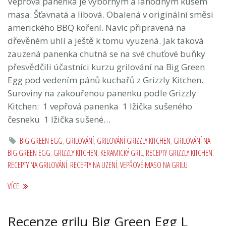
Vepřová panenka je výborným a lahodným kusem
masa. Šťavnatá a libová. Obalená v originální směsi
amerického BBQ koření. Navíc připravená na
dřevěném uhlí a ještě k tomu vyuzená. Jak taková
zauzená panenka chutná se na své chuťové buňky
přesvědčili účastníci kurzu grilování na Big Green
Egg pod vedením pánů kuchařů z Grizzly Kitchen.
Suroviny na zakouřenou panenku podle Grizzly
Kitchen: 1 vepřová panenka 1 lžička sušeného
česneku 1 lžička sušené…
BIG GREEN EGG
,
GRILOVÁNÍ
,
GRILOVÁNÍ GRIZZLY KITCHEN
,
GRILOVÁNÍ NA
BIG GREEN EGG
,
GRIZZLY KITCHEN
,
KERAMICKÝ GRIL
,
RECEPTY GRIZZLY KITCHEN
,
RECEPTY NA GRILOVÁNÍ
,
RECEPTY NA UZENÍ
,
VEPŘOVÉ MASO NA GRILU
VÍCE
Recenze grilu Big Green Egg L