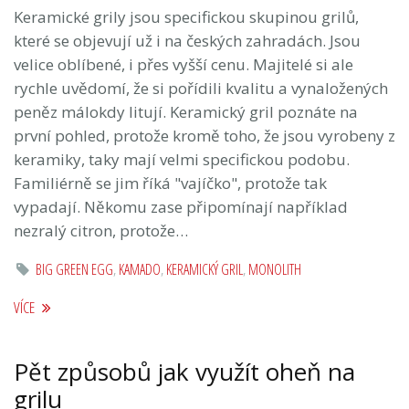
Keramické grily jsou specifickou skupinou grilů,
které se objevují už i na českých zahradách. Jsou
velice oblíbené, i přes vyšší cenu. Majitelé si ale
rychle uvědomí, že si pořídili kvalitu a vynaložených
peněz málokdy litují. Keramický gril poznáte na
první pohled, protože kromě toho, že jsou vyrobeny z
keramiky, taky mají velmi specifickou podobu.
Familiérně se jim říká "vajíčko", protože tak
vypadají. Někomu zase připomínají například
nezralý citron, protože…
BIG GREEN EGG
,
KAMADO
,
KERAMICKÝ GRIL
,
MONOLITH
VÍCE
Pět způsobů jak využít oheň na
grilu