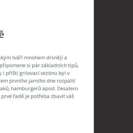
ě
ňským tváří mnohem drsněji a
 připomene si pár základních tipů,
 i příští grilovací sezónu byl v
rem prvního jarního dne rozpálit
steaků, hamburgerů apod. Desatero
 prvé řadě je potřeba zbavit váš