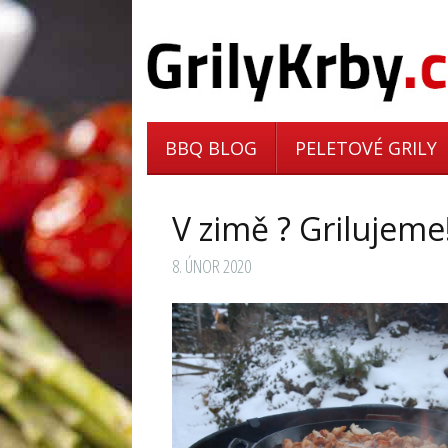
BBQ BLOG
PELETOVÉ GRILY
V zimě ? Grilujeme
8. ÚNOR 2020