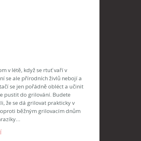
m v létě, když se rtuť vaří v
í se ale přírodních živlů nebojí a
tačí se jen pořádně obléct a učinit
 pustit do grilování. Budete
i, že se dá grilovat prakticky v
e oproti běžným grilovacím dnům
mrazíky…
Í