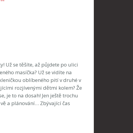
! Už se těšíte, až půjdete po ulici
čeného masíčka? Už se vidíte na
kleničkou oblíbeného pití v druhé v
ícími rozjívenými dětmi kolem? Že
, je to na dosah! Jen ještě trochu
avě a plánování… Zbývající čas