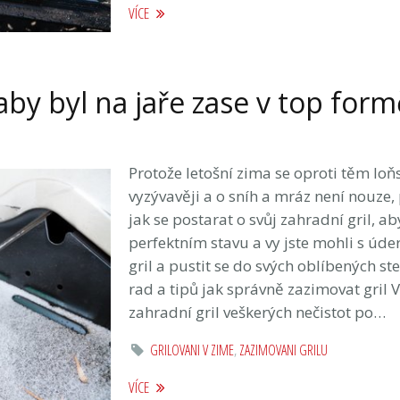
VÍCE
 aby byl na jaře zase v top form
Protože letošní zima se oproti těm lo
vyzývavěji a o sníh a mráz není nouze,
jak se postarat o svůj zahradní gril, aby
perfektním stavu a vy jste mohli s úde
gril a pustit se do svých oblíbených 
rad a tipů jak správně zazimovat gril V
zahradní gril veškerých nečistot po…
GRILOVANI V ZIME
,
ZAZIMOVANI GRILU
VÍCE