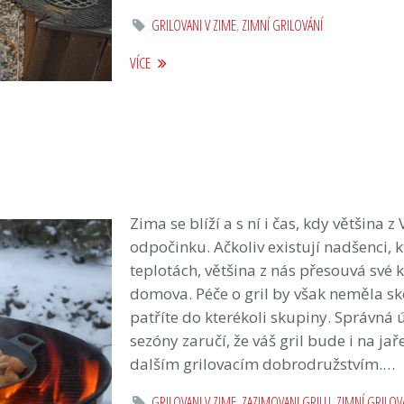
GRILOVANI V ZIME
,
ZIMNÍ GRILOVÁNÍ
VÍCE
Zima se blíží a s ní i čas, kdy většina 
odpočinku. Ačkoliv existují nadšenci, kt
teplotách, většina z nás přesouvá své k
domova. Péče o gril by však neměla sk
patříte do kterékoli skupiny. Správná 
sezóny zaručí, že váš gril bude i na ja
dalším grilovacím dobrodružstvím.…
GRILOVANI V ZIME
,
ZAZIMOVANI GRILU
,
ZIMNÍ GRILOV