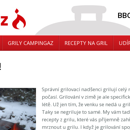
BBQ
GRILY CAMPINGAZ
RECEPTY NA GRIL
UDÍ
!
Správní grilovací nadšenci grilují celý 
počasí. Grilování v zimě je ale specifick
létě. Už jen tím, že venku se nedá u g
Taky se negriluje to samé. My vám ta
recepty z grilu, které vás příjemně za
mrznout u grilu. I když je grilování sp