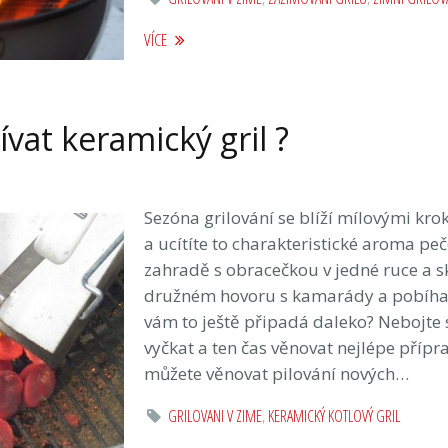
VÍCE
vat keramický gril ?
Sezóna grilování se blíží mílovými kroky
a ucítíte to charakteristické aroma pe
zahradě s obracečkou v jedné ruce a s
družném hovoru s kamarády a pobíhaj
vám to ještě připadá daleko? Nebojte se
vyčkat a ten čas věnovat nejlépe přípr
můžete věnovat pilování nových…
GRILOVANI V ZIME
,
KERAMICKÝ KOTLOVÝ GRIL