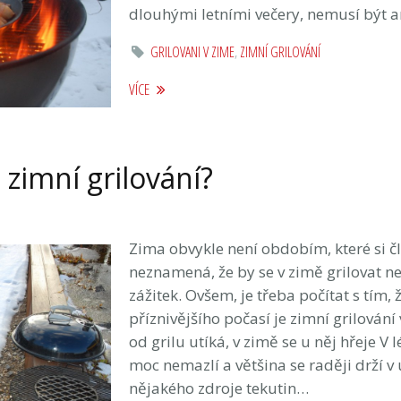
dlouhými letními večery, nemusí být 
GRILOVANI V ZIME
,
ZIMNÍ GRILOVÁNÍ
VÍCE
a zimní grilování?
Zima obvykle není obdobím, které si čl
neznamená, že by se v zimě grilovat ned
zážitek. Ovšem, je třeba počítat s tím, 
příznivějšího počasí je zimní grilování
od grilu utíká, v zimě se u něj hřeje V
moc nemazlí a většina se raději drží v 
nějakého zdroje tekutin…