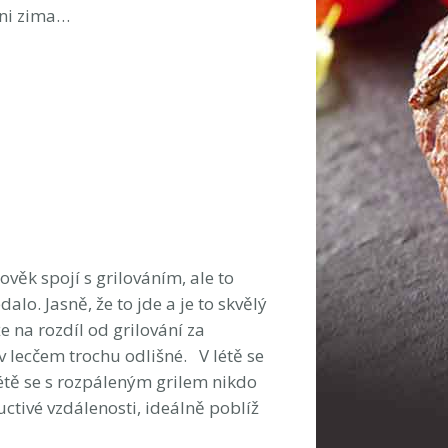
ani zima…
ověk spojí s grilováním, ale to
alo. Jasně, že to jde a je to skvělý
že na rozdíl od grilování za
 v lecčem trochu odlišné. V létě se
 létě se s rozpáleným grilem nikdo
uctivé vzdálenosti, ideálně poblíž