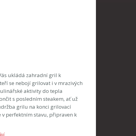
z Vás ukládá zahradní gril k
eří se nebojí grilovat i v mrazivých
ulinářské aktivity do tepla
ončit s posledním steakem, ať už
údržba grilu na konci grilovací
ře v perfektním stavu, připraven k
ÁNÍ