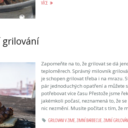
VÍCE
 grilování
Zapomeňte na to, že grilovat se dá jeno
teploměrech. Správný milovník grilován
je schopen grilovat třeba i na mrazu. S
pár jednoduchých opatření a můžete se
potřebovat více času Přestože jsme řekl
jakémkoli počasí, neznamená to, že s
nic nezmění. Musíte počítat s tím, že 
GRILOVANI V ZIME
,
ZIMNÍ BARBECUE
,
ZIMNÍ GRILOVÁN