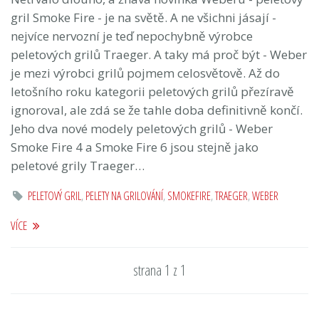
gril Smoke Fire - je na světě. A ne všichni jásají -
nejvíce nervozní je teď nepochybně výrobce
peletových grilů Traeger. A taky má proč být - Weber
je mezi výrobci grilů pojmem celosvětově. Až do
letošního roku kategorii peletových grilů přezíravě
ignoroval, ale zdá se že tahle doba definitivně končí.
Jeho dva nové modely peletových grilů - Weber
Smoke Fire 4 a Smoke Fire 6 jsou stejně jako
peletové grily Traeger…
PELETOVÝ GRIL
,
PELETY NA GRILOVÁNÍ
,
SMOKEFIRE
,
TRAEGER
,
WEBER
VÍCE
strana 1 z 1