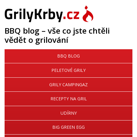
BBQ blog – vše co jste chtěli
vědět o grilování
BBQ BLOG
PELETOVÉ GRILY
GRILY CAMPINGAZ
RECEPTY NA GRIL
UDÍRNY
BIG GREEN EGG