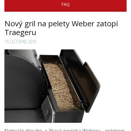
FAQ
Nový gril na pelety Weber zatopí
Traegeru
19. LISTOPAD 2019
Netrvalo dlouho, a žhavá novinka Weberu - peletový