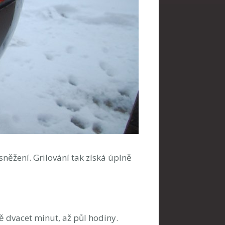
 sněžení. Grilování tak získá úplně
ě dvacet minut, až půl hodiny.