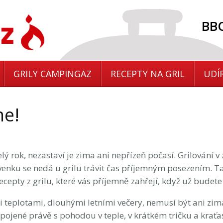
BBQ
GRILY CAMPINGAZ
RECEPTY NA GRIL
UDÍ
me!
elý rok, nezastaví je zima ani nepřízeň počasí. Grilování v z
že venku se nedá u grilu trávit čas příjemným posezením. 
cepty z grilu, které vás příjemně zahřejí, když už budet
ými teplotami, dlouhými letními večery, nemusí být ani zi
pojené právě s pohodou v teple, v krátkém tričku a kraťas