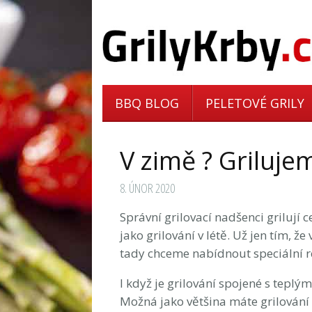
BBQ BLOG
PELETOVÉ GRILY
V zimě ? Griluje
8. ÚNOR 2020
Správní grilovací nadšenci grilují c
jako grilování v létě. Už jen tím, 
tady chceme nabídnout speciální re
I když je grilování spojené s tepl
Možná jako většina máte grilování 