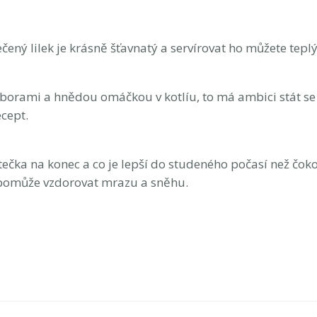
ečený lilek je krásně šťavnatý a servírovat ho můžete teplý
borami a hnědou omáčkou v kotlíu, to má ambici stát s
ecept.
čka na konec a co je lepší do studeného počasí než čok
pomůže vzdorovat mrazu a sněhu.