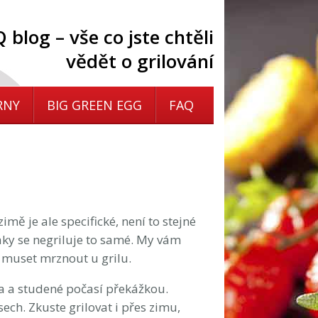
 blog – vše co jste chtěli
vědět o grilování
RNY
BIG GREEN EGG
FAQ
imě je ale specifické, není to stejné
Taky se negriluje to samé. My vám
e muset mrznout u grilu.
ma a studené počasí překážkou.
ech. Zkuste grilovat i přes zimu,