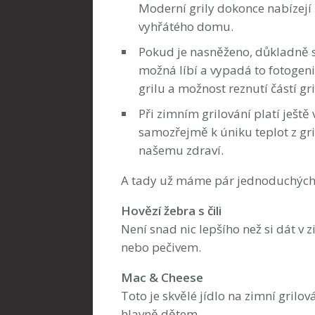
Moderní grily dokonce nabízejí 
vyhřátého domu.
Pokud je nasněženo, důkladně sn
možná líbí a vypadá to fotogenic
grilu a možnost reznutí částí gri
Při zimním grilování platí ještě 
samozřejmě k úniku teplot z gril
našemu zdraví.
A tady už máme pár jednoduchých r
Hovězí žebra s čili
Není snad nic lepšího než si dát v 
nebo pečivem.
Mac & Cheese
Toto je skvělé jídlo na zimní grilo
hlavně dětem.