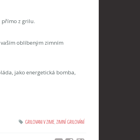
 přímo z grilu.
e vaším oblíbeným zimním
oláda, jako energetická bomba,
GRILOVANI V ZIME
,
ZIMNÍ GRILOVÁNÍ