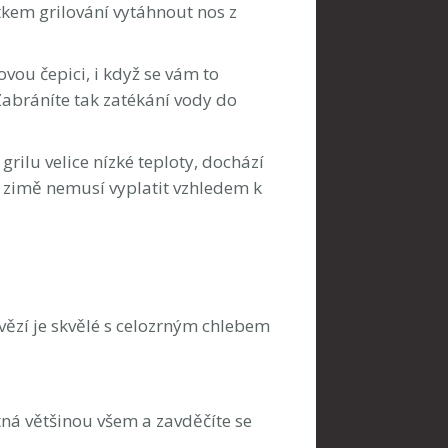
tkem grilování vytáhnout nos z
vou čepici, i když se vám to
 Zabráníte tak zatékání vody do
 grilu velice nízké teploty, dochází
 v zimě nemusí vyplatit vzhledem k
ovězí je skvělé s celozrným chlebem
utná většinou všem a zavděčíte se