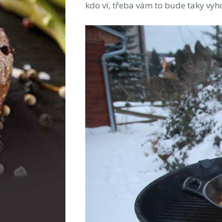
kdo ví, třeba vám to bude taky vyh