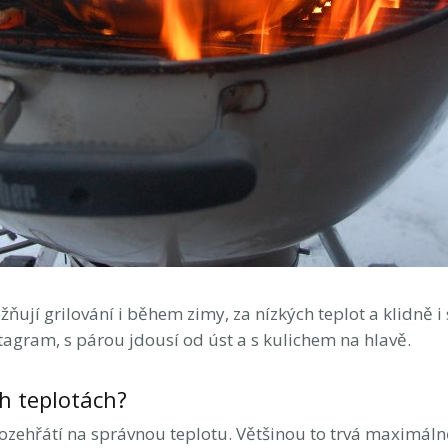
žňují grilování i během zimy, za nízkých teplot a klidně i
tagram, s párou jdousí od úst a s kulichem na hlavě.
ch teplotách?
 rozehřátí na správnou teplotu. Většinou to trvá maximáln