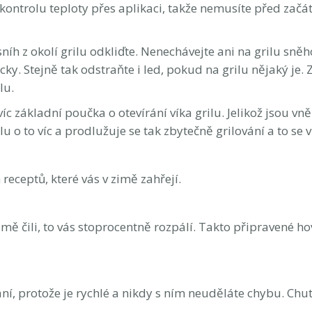
kontrolu teploty přes aplikaci, takže nemusíte před začá
íh z okolí grilu odkliďte. Nenechávejte ani na grilu sněho
ky. Stejně tak odstraňte i led, pokud na grilu nějaký je.
lu.
víc základní poučka o otevírání víka grilu. Jelikož jsou vně
u o to víc a prodlužuje se tak zbytečně grilování a to se
eceptů, které vás v zimě zahřejí.
zimě čili, to vás stoprocentně rozpálí. Takto připravené h
vání, protože je rychlé a nikdy s ním neuděláte chybu. Ch