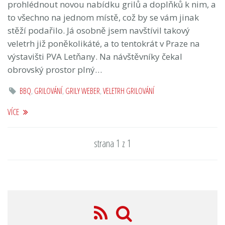
prohlédnout novou nabídku grilů a doplňků k nim, a
to všechno na jednom místě, což by se vám jinak
stěží podařilo. Já osobně jsem navštívil takový
veletrh již poněkolikáté, a to tentokrát v Praze na
výstavišti PVA Letňany. Na návštěvníky čekal
obrovský prostor plný…
BBQ
,
GRILOVÁNÍ
,
GRILY WEBER
,
VELETRH GRILOVÁNÍ
VÍCE
strana 1 z 1