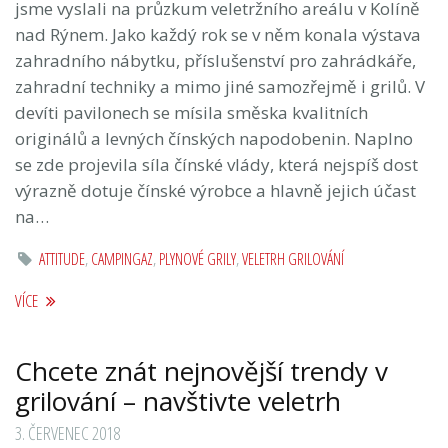
jsme vyslali na průzkum veletržního areálu v Kolíně
nad Rýnem. Jako každý rok se v něm konala výstava
zahradního nábytku, příslušenství pro zahrádkáře,
zahradní techniky a mimo jiné samozřejmě i grilů. V
devíti pavilonech se mísila směska kvalitních
originálů a levných čínských napodobenin. Naplno
se zde projevila síla čínské vlády, která nejspíš dost
výrazně dotuje čínské výrobce a hlavně jejich účast
na…
ATTITUDE
,
CAMPINGAZ
,
PLYNOVÉ GRILY
,
VELETRH GRILOVÁNÍ
VÍCE
Chcete znát nejnovější trendy v
grilování – navštivte veletrh
3. ČERVENEC 2018