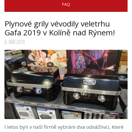
FAQ
Plynové grily vévodily veletrhu
Gafa 2019 v Kolíně nad Rýnem!
6. ZÁŘÍ 2019
I letos byli v naší firmě vybráni dva odvážlivci, které