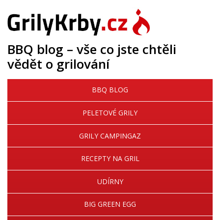
BBQ blog – vše co jste chtěli
vědět o grilování
BBQ BLOG
PELETOVÉ GRILY
GRILY CAMPINGAZ
RECEPTY NA GRIL
UDÍRNY
BIG GREEN EGG