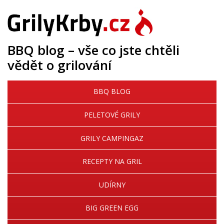
BBQ blog – vše co jste chtěli
vědět o grilování
BBQ BLOG
PELETOVÉ GRILY
GRILY CAMPINGAZ
RECEPTY NA GRIL
UDÍRNY
BIG GREEN EGG