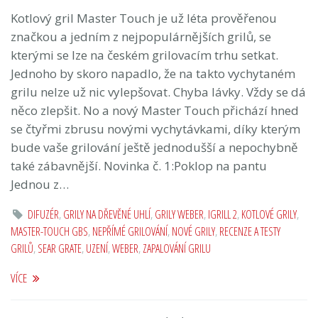
Kotlový gril Master Touch je už léta prověřenou
značkou a jedním z nejpopulárnějších grilů, se
kterými se lze na českém grilovacím trhu setkat.
Jednoho by skoro napadlo, že na takto vychytaném
grilu nelze už nic vylepšovat. Chyba lávky. Vždy se dá
něco zlepšit. No a nový Master Touch přichází hned
se čtyřmi zbrusu novými vychytávkami, díky kterým
bude vaše grilování ještě jednodušší a nepochybně
také zábavnější. Novinka č. 1:Poklop na pantu
Jednou z…
DIFUZÉR
,
GRILY NA DŘEVĚNÉ UHLÍ
,
GRILY WEBER
,
IGRILL 2
,
KOTLOVÉ GRILY
,
MASTER-TOUCH GBS
,
NEPŘÍMÉ GRILOVÁNÍ
,
NOVÉ GRILY
,
RECENZE A TESTY
GRILŮ
,
SEAR GRATE
,
UZENÍ
,
WEBER
,
ZAPALOVÁNÍ GRILU
VÍCE