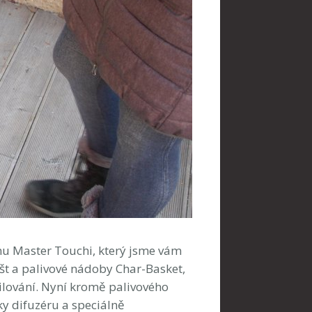
mu Master Touchi, který jsme vám
ošt a palivové nádoby Char-Basket,
ilování. Nyní kromě palivového
ky difuzéru a speciálně