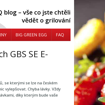
 blog – vše co jste chtěli
vědět o grilování
RNY
BIG GREEN EGG
FAQ
ch GBS SE E-
lů, se kterými se lze na českém
ic vylepšovat. Chyba lávky. Vždy
távkami, díky kterým bude vaše