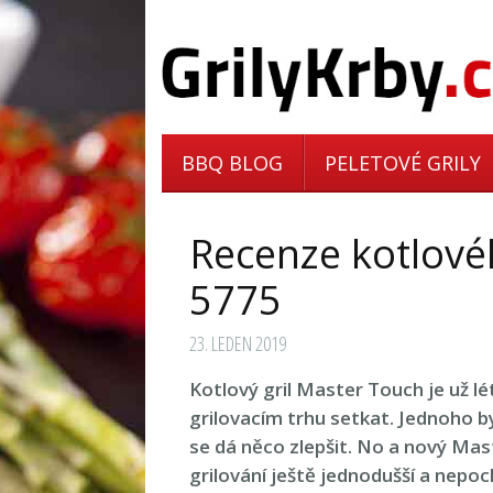
BBQ BLOG
PELETOVÉ GRILY
Recenze kotlové
5775
23. LEDEN 2019
Kotlový gril Master Touch je už l
grilovacím trhu setkat. Jednoho b
se dá něco zlepšit. No a nový Ma
grilování ještě jednodušší a nepo