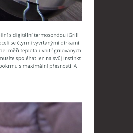
lní s digitální termosondou iGrill
celi se čtyřmi vyvrtanými dírkami.
el měří teplota uvnitř grilovaných
usíte spoléhat jen na svůj instinkt
 pokrmu s maximální přesností. A