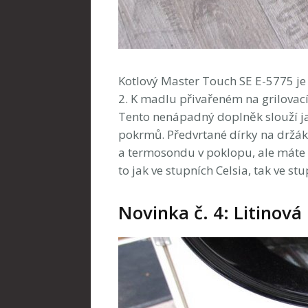
Kotlový Master Touch SE E-5775 je 
2. K madlu přivařeném na grilovací
Tento nenápadný doplněk slouží jak
pokrmů. Předvrtané dírky na držáku 
a termosondu v poklopu, ale máte 
to jak ve stupních Celsia, tak ve st
Novinka č. 4: Litinov