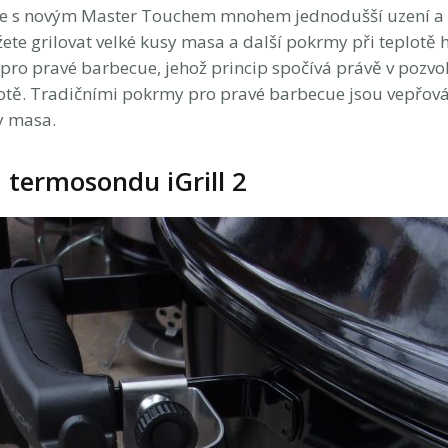
e s novým Master Touchem mnohem jednodušší uzení a t
ete grilovat velké kusy masa a další pokrmy při teplotě 
pro pravé barbecue, jehož princip spočívá právě v pozvo
lotě. Tradičními pokrmy pro pravé barbecue jsou vepřová
y masa.
 termosondu iGrill 2