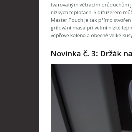
tvarovaným větracím průduchům j
nízkých teplotách. S difuzérem můž
Master Touch je tak přímo stvořen 
grilování masa při velmi nízké tep
vepřové koleno a obecně velké kus
Novinka č. 3: Držák na