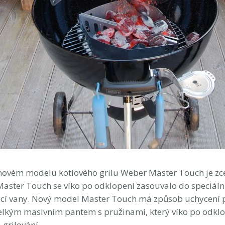
 novém modelu kotlového grilu Weber Master Touch je zc
Master Touch se víko po odklopení zasouvalo do speciální
vací vany. Nový model Master Touch má způsob uchycení p
velkým masivním pantem s pružinami, který víko po odklop
 grilování.