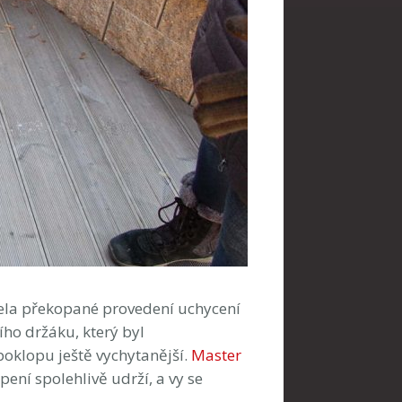
ela překopané provedení uchycení
ho držáku, který byl
oklopu ještě vychytanější.
Master
ení spolehlivě udrží, a vy se