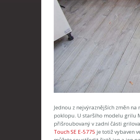
Jednou z nejvýraznějších změn na
poklopu. U staršího modelu grilu 
přišroubovaný v zadní části grilo
Touch SE E-5775
je totiž vybaven 
můžete soustředit čistě jen a jen na