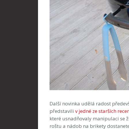
Další novinka udělá radost předev
představili
v jedné ze starších rece
které usnadňovaly manipulaci se ž
roštu a nádob na brikety dostanete