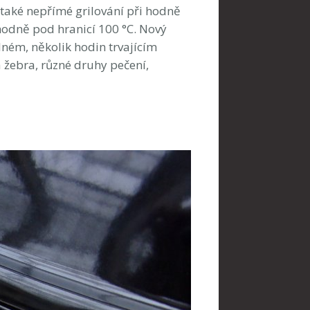
aké nepřímé grilování při hodně
hodně pod hranicí 100 °C. Nový
lném, několik hodin trvajícím
 žebra, různé druhy pečení,