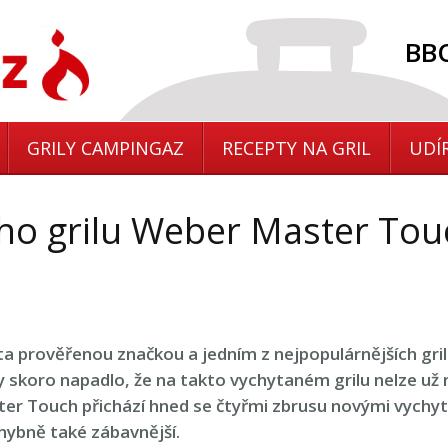
BBQ
GRILY CAMPINGAZ
RECEPTY NA GRIL
UDÍ
ho grilu Weber Master Tou
éta prověřenou značkou a jedním z nejpopulárnějších gri
y skoro napadlo, že na takto vychytaném grilu nelze už n
ster Touch přichází hned se čtyřmi zbrusu novými vychy
chybně také zábavnější.