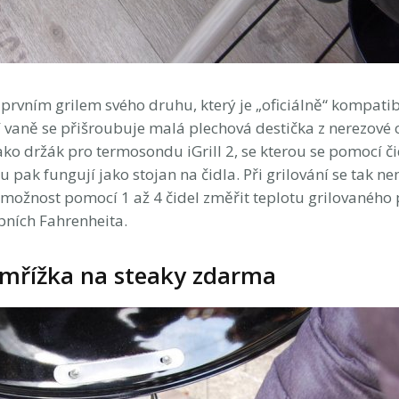
prvním grilem svého druhu, který je „oficiálně“ kompatibi
 vaně se přišroubuje malá plechová destička z nerezové o
o držák pro termosondu iGrill 2, se kterou se pomocí čid
pak fungují jako stojan na čidla. Při grilování se tak nem
možnost pomocí 1 až 4 čidel změřit teplotu grilovaného
upních Fahrenheita.
á mřížka na steaky zdarma