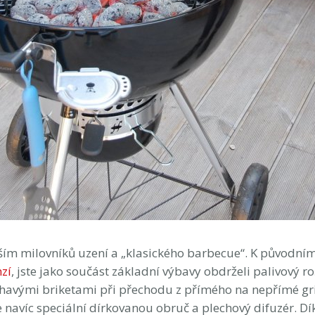
ším milovníků uzení a „klasického barbecue“. K původní
nzí
, jste jako součást základní výbavy obdrželi palivový r
havými briketami při přechodu z přímého na nepřímé gr
 navíc speciální dírkovanou obruč a plechový difuzér. Dí