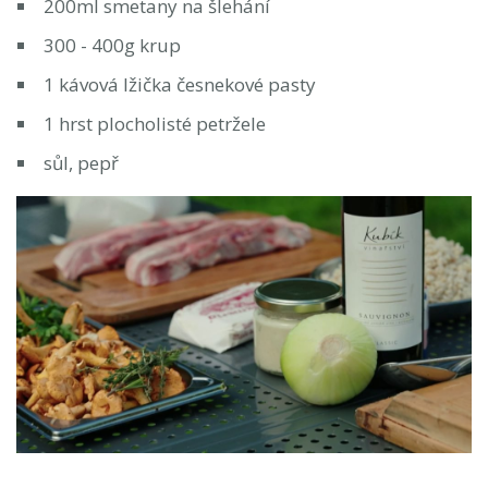
200ml smetany na šlehání
300 - 400g krup
1 kávová lžička česnekové pasty
1 hrst plocholisté petržele
sůl, pepř