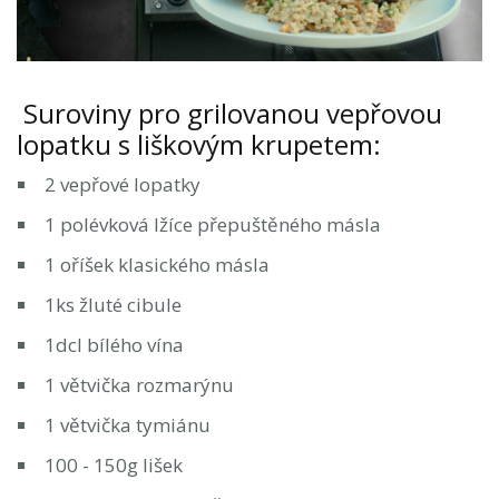
Suroviny pro grilovanou vepřovou
lopatku s liškovým krupetem:
2 vepřové lopatky
1 polévková lžíce přepuštěného másla
1 oříšek klasického másla
1ks žluté cibule
1dcl bílého vína
1 větvička rozmarýnu
1 větvička tymiánu
100 - 150g lišek