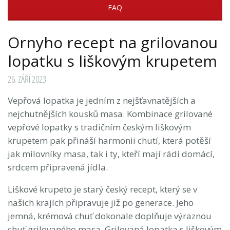
FAQ
Ornyho recept na grilovanou
lopatku s liškovým krupetem
26. ZÁŘÍ 2023
Vepřová lopatka je jedním z nejšťavnatějších a
nejchutnějších kousků masa. Kombinace grilované
vepřové lopatky s tradičním českým liškovým
krupetem pak přináší harmonii chutí, která potěší
jak milovníky masa, tak i ty, kteří mají rádi domácí,
srdcem připravená jídla.
Liškové krupeto je starý český recept, který se v
našich krajích připravuje již po generace. Jeho
jemná, krémová chuť dokonale doplňuje výraznou
chuť grilovaného masa. Grilovaná lopatka s liškovým