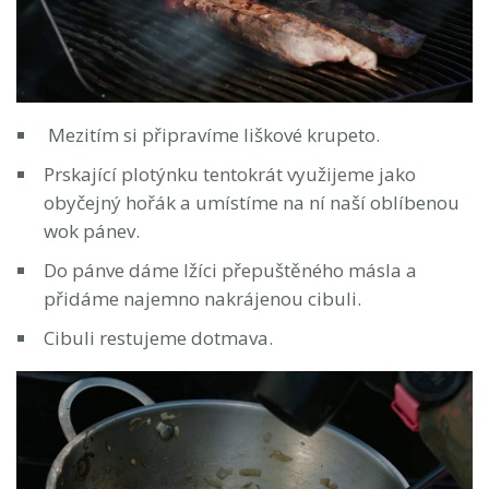
Mezitím si připravíme liškové krupeto.
Prskající plotýnku tentokrát využijeme jako
obyčejný hořák a umístíme na ní naší oblíbenou
wok pánev.
Do pánve dáme lžíci přepuštěného másla a
přidáme najemno nakrájenou cibuli.
Cibuli restujeme dotmava.