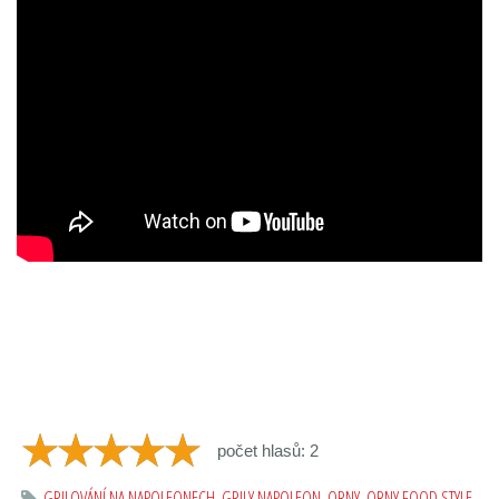
počet hlasů: 2
GRILOVÁNÍ NA NAPOLEONECH
,
GRILY NAPOLEON
,
ORNY
,
ORNY FOOD STYLE
,