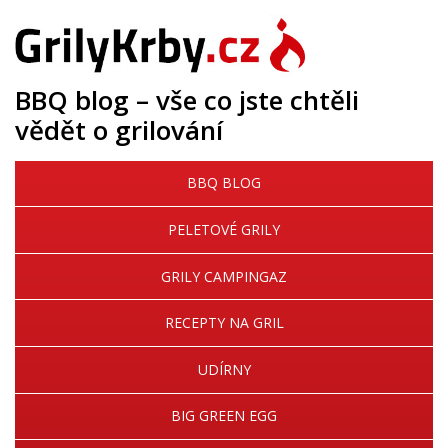
BBQ blog – vše co jste chtěli
vědět o grilování
BBQ BLOG
PELETOVÉ GRILY
GRILY CAMPINGAZ
RECEPTY NA GRIL
UDÍRNY
BIG GREEN EGG