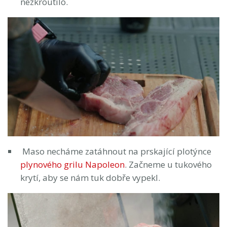
nezkroutilo.
Maso necháme zatáhnout na prskající plotýnce
plynového grilu Napoleon
. Začneme u tukového
krytí, aby se nám tuk dobře vypekl.