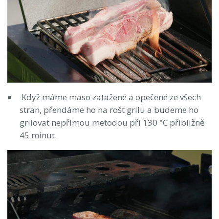
Když máme maso zatažené a opečené ze všech
stran, přendáme ho na rošt grilu a budeme ho
grilovat nepřímou metodou při 130 °C přibližně
45 minut.