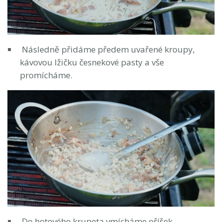
Následně přidáme předem uvařené kroupy,
kávovou lžičku česnekové pasty a vše
promícháme.
Do hotového krupeta vmícháme oříšek