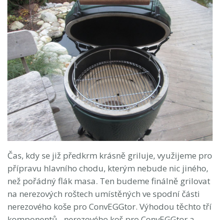
Čas, kdy se již předkrm krásně griluje, využijeme pro
přípravu hlavního chodu, kterým nebude nic jiného,
než pořádný flák masa. Ten budeme finálně grilovat
na nerezových roštech umístěných ve spodní části
nerezového koše pro ConvEGGtor. Výhodou těchto tří
komponentů - nerezového koš pro ConvEGGtor a