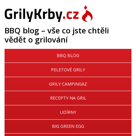
BBQ blog – vše co jste chtěli
vědět o grilování
BBQ BLOG
PELETOVÉ GRILY
GRILY CAMPINGAZ
RECEPTY NA GRIL
UDÍRNY
BIG GREEN EGG