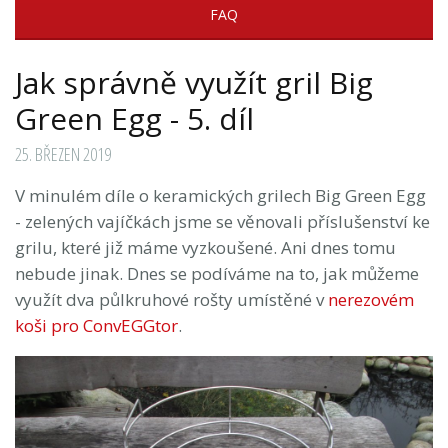
FAQ
Jak správně využít gril Big
Green Egg - 5. díl
25. BŘEZEN 2019
V minulém díle o keramických grilech Big Green Egg
- zelených vajíčkách jsme se věnovali příslušenství ke
grilu, které již máme vyzkoušené. Ani dnes tomu
nebude jinak. Dnes se podíváme na to, jak můžeme
využít dva půlkruhové rošty umístěné v
nerezovém
koši pro ConvEGGtor
.