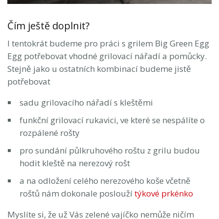
Čím ještě doplnit?
I tentokrát budeme pro práci s grilem Big Green Egg
Egg potřebovat vhodné grilovací nářadí a pomůcky.
Stejně jako u ostatních kombinací budeme jistě
potřebovat
sadu grilovacího nářadí s kleštěmi
funkční grilovací rukavici, ve které se nespálíte o
rozpálené rošty
pro sundání půlkruhového roštu z grilu budou
hodit kleště na nerezový rošt
a na odložení celého nerezového koše včetně
roštů nám dokonale poslouží
týkové prkénko
Myslíte si, že už Vás zelené vajíčko nemůže ničím