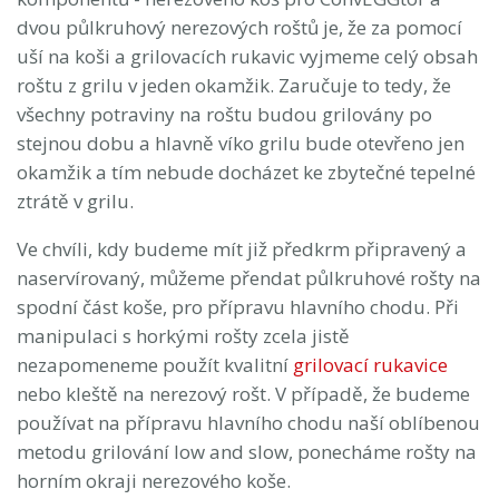
dvou půlkruhový nerezových roštů je, že za pomocí
uší na koši a grilovacích rukavic vyjmeme celý obsah
roštu z grilu v jeden okamžik. Zaručuje to tedy, že
všechny potraviny na roštu budou grilovány po
stejnou dobu a hlavně víko grilu bude otevřeno jen
okamžik a tím nebude docházet ke zbytečné tepelné
ztrátě v grilu.
Ve chvíli, kdy budeme mít již předkrm připravený a
naservírovaný, můžeme přendat půlkruhové rošty na
spodní část koše, pro přípravu hlavního chodu. Při
manipulaci s horkými rošty zcela jistě
nezapomeneme použít kvalitní
grilovací rukavice
nebo kleště na nerezový rošt. V případě, že budeme
používat na přípravu hlavního chodu naší oblíbenou
metodu grilování low and slow, ponecháme rošty na
horním okraji nerezového koše.