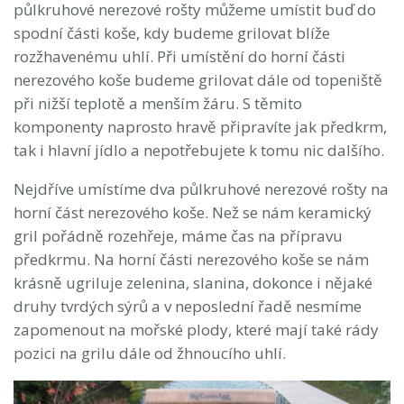
půlkruhové nerezové rošty můžeme umístit buď do
spodní části koše, kdy budeme grilovat blíže
rozžhavenému uhlí. Při umístění do horní části
nerezového koše budeme grilovat dále od topeniště
při nižší teplotě a menším žáru. S těmito
komponenty naprosto hravě připravíte jak předkrm,
tak i hlavní jídlo a nepotřebujete k tomu nic dalšího.
Nejdříve umístíme dva půlkruhové nerezové rošty na
horní část nerezového koše. Než se nám keramický
gril pořádně rozehřeje, máme čas na přípravu
předkrmu. Na horní části nerezového koše se nám
krásně ugriluje zelenina, slanina, dokonce i nějaké
druhy tvrdých sýrů a v neposlední řadě nesmíme
zapomenout na mořské plody, které mají také rády
pozici na grilu dále od žhnoucího uhlí.