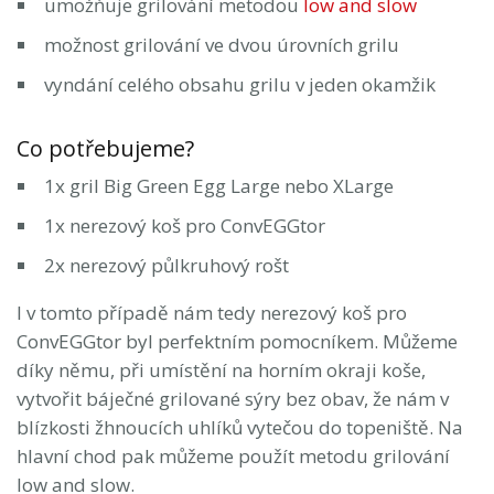
umožňuje grilování metodou
low and slow
možnost grilování ve dvou úrovních grilu
vyndání celého obsahu grilu v jeden okamžik
Co potřebujeme?
1x gril Big Green Egg Large nebo XLarge
1x nerezový koš pro ConvEGGtor
2x nerezový půlkruhový rošt
I v tomto případě nám tedy nerezový koš pro
ConvEGGtor byl perfektním pomocníkem. Můžeme
díky němu, při umístění na horním okraji koše,
vytvořit báječné grilované sýry bez obav, že nám v
blízkosti žhnoucích uhlíků vytečou do topeniště. Na
hlavní chod pak můžeme použít metodu grilování
low and slow.