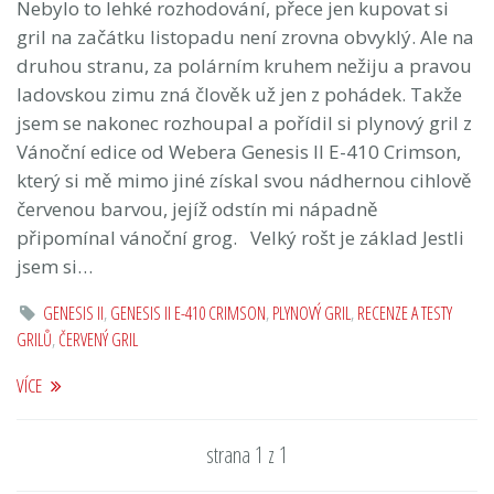
Nebylo to lehké rozhodování, přece jen kupovat si
gril na začátku listopadu není zrovna obvyklý. Ale na
druhou stranu, za polárním kruhem nežiju a pravou
ladovskou zimu zná člověk už jen z pohádek. Takže
jsem se nakonec rozhoupal a pořídil si plynový gril z
Vánoční edice od Webera Genesis II E-410 Crimson,
který si mě mimo jiné získal svou nádhernou cihlově
červenou barvou, jejíž odstín mi nápadně
připomínal vánoční grog. Velký rošt je základ Jestli
jsem si…
GENESIS II
,
GENESIS II E-410 CRIMSON
,
PLYNOVÝ GRIL
,
RECENZE A TESTY
GRILŮ
,
ČERVENÝ GRIL
VÍCE
strana 1 z 1