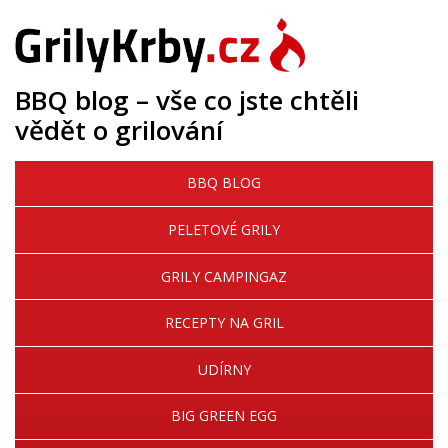
BBQ blog – vše co jste chtěli
vědět o grilování
BBQ BLOG
PELETOVÉ GRILY
GRILY CAMPINGAZ
RECEPTY NA GRIL
UDÍRNY
BIG GREEN EGG