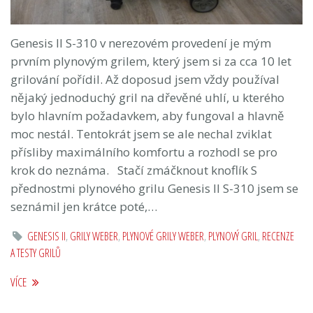
Genesis II S-310 v nerezovém provedení je mým
prvním plynovým grilem, který jsem si za cca 10 let
grilování pořídil. Až doposud jsem vždy používal
nějaký jednoduchý gril na dřevěné uhlí, u kterého
bylo hlavním požadavkem, aby fungoval a hlavně
moc nestál. Tentokrát jsem se ale nechal zviklat
přísliby maximálního komfortu a rozhodl se pro
krok do neznáma. Stačí zmáčknout knoflík S
přednostmi plynového grilu Genesis II S-310 jsem se
seznámil jen krátce poté,…
GENESIS II
,
GRILY WEBER
,
PLYNOVÉ GRILY WEBER
,
PLYNOVÝ GRIL
,
RECENZE
A TESTY GRILŮ
VÍCE