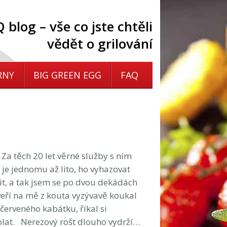
 blog – vše co jste chtěli
vědět o grilování
RNY
BIG GREEN EGG
FAQ
Za těch 20 let věrné služby s ním
e je jednomu až líto, ho vyhazovat
vit, a tak jsem se po dvou dekádách
veří na mě z kouta vyzývavě koukal
 červeného kabátku, říkal si
lat. Nerezový rošt dlouho vydrží…