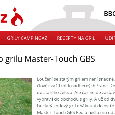
BBQ
GRILY CAMPINGAZ
RECEPTY NA GRIL
UDÍ
 grilu Master-Touch GBS
Loučení se starým grilem není snadné. 
člověk zažil tolik nádherných žranic, ž
do starého železa. Ale čas nejde zasta
vypravil do obchodu s grily. A už od d
buclatý kotlový gril oháknutý do ostře
Master-Touch GBS Red a nešlo mu odo