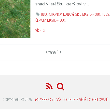
snad V letáčku, který byl v…
BBQ
,
KERAMICKÝ KOTLOVÝ GRIL
,
MASTER-TOUCH GBS
ČERVENÝ MASTER-TOUCH
VÍCE
strana 1 z 1
COPYRIGHT © 2026,
GRILYKRBY.CZ
|
VŠE CO CHCETE VĚDĚT O GRILOVÁNÍ