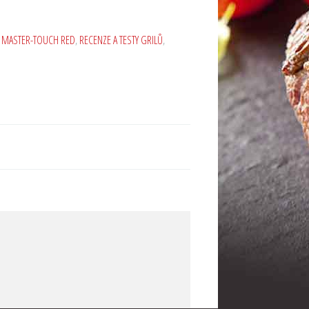
,
MASTER-TOUCH RED
,
RECENZE A TESTY GRILŮ
,