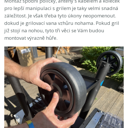
Montáž spodní poličky, antény s kabelem a koleček
pro lepší manipulaci s grilem je taky velmi snadná
záležitost. Je však třeba tyto úkony neopomenout.
dokud je grilovací vana vzhůru nohama. Pokud gril
již stojí na nohou, tyto tři věci se Vám budou
montovat výrazně hůře.