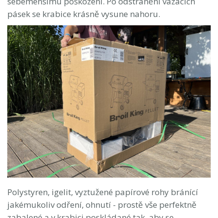
sebemenšímu poškození. Po odstranění vázacích
pásek se krabice krásně vysune nahoru.
Polystyren, igelit, vyztužené papírové rohy bránící
jakémukoliv odření, ohnutí - prostě vše perfektně
zabalené a v krabici poskládané tak, aby se