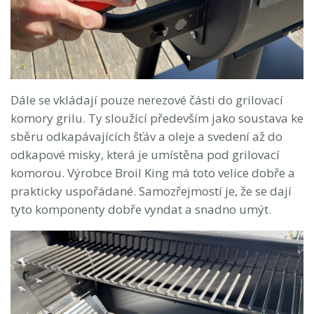
Dále se vkládají pouze nerezové části do grilovací
komory grilu. Ty sloužící především jako soustava ke
sběru odkapávajících šťáv a oleje a svedení až do
odkapové misky, která je umístěna pod grilovací
komorou. Výrobce Broil King má toto velice dobře a
prakticky uspořádané. Samozřejmostí je, že se dají
tyto komponenty dobře vyndat a snadno umýt.