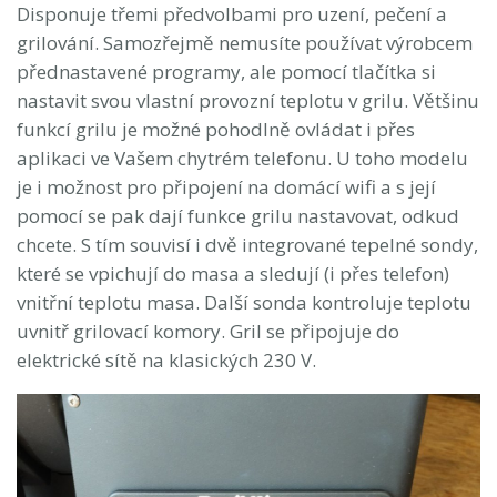
Disponuje třemi předvolbami pro uzení, pečení a
grilování. Samozřejmě nemusíte používat výrobcem
přednastavené programy, ale pomocí tlačítka si
nastavit svou vlastní provozní teplotu v grilu. Většinu
funkcí grilu je možné pohodlně ovládat i přes
aplikaci ve Vašem chytrém telefonu. U toho modelu
je i možnost pro připojení na domácí wifi a s její
pomocí se pak dají funkce grilu nastavovat, odkud
chcete. S tím souvisí i dvě integrované tepelné sondy,
které se vpichují do masa a sledují (i přes telefon)
vnitřní teplotu masa. Další sonda kontroluje teplotu
uvnitř grilovací komory. Gril se připojuje do
elektrické sítě na klasických 230 V.