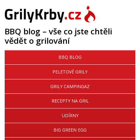
BBQ blog – vše co jste chtěli
vědět o grilování
BBQ BLOG
PELETOVÉ GRILY
GRILY CAMPINGAZ
RECEPTY NA GRIL
UDÍRNY
BIG GREEN EGG