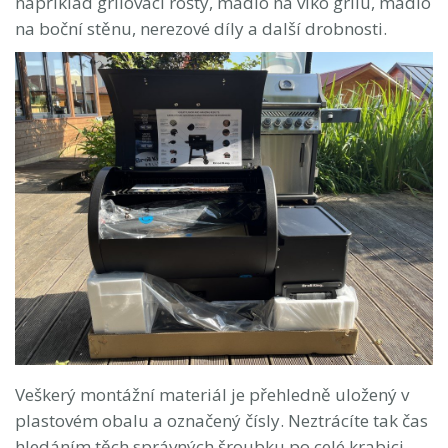
například grilovací rošty, madlo na víko grilu, madlo
na boční stěnu, nerezové díly a další drobnosti.
Veškerý montážní materiál je přehledně uložený v
plastovém obalu a označený čísly. Neztrácíte tak čas
hledáním těch správných šroubku po celé krabici.