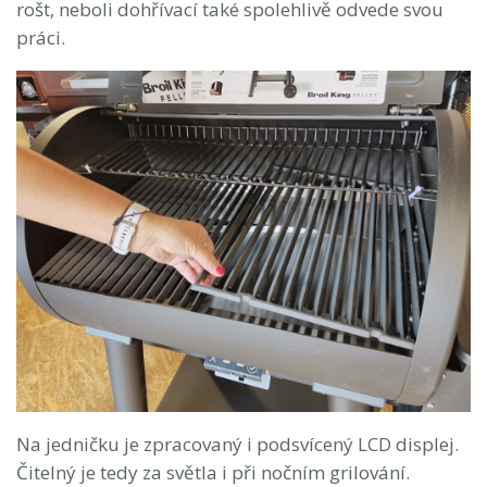
rošt, neboli dohřívací také spolehlivě odvede svou
práci.
Na jedničku je zpracovaný i podsvícený LCD displej.
Čitelný je tedy za světla i při nočním grilování.