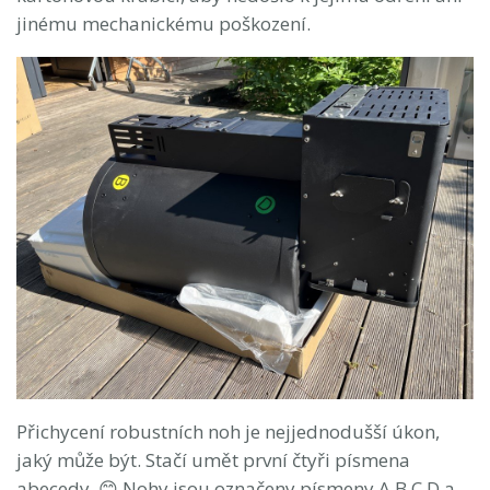
jinému mechanickému poškození.
Přichycení robustních noh je nejjednodušší úkon,
jaký může být. Stačí umět první čtyři písmena
abecedy. 😊 Nohy jsou označeny písmeny A,B,C,D a