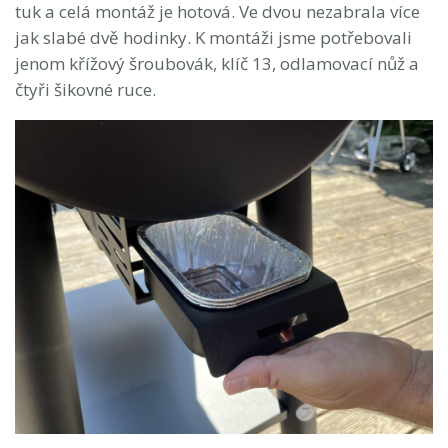
tuk a celá montáž je hotová. Ve dvou nezabrala více
jak slabé dvě hodinky. K montáži jsme potřebovali
jenom křížový šroubovák, klíč 13, odlamovací nůž a
čtyři šikovné ruce.