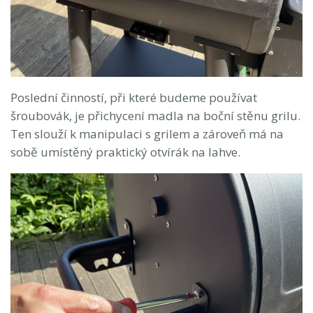
Poslední činností, při které budeme používat
šroubovák, je přichycení madla na boční stěnu grilu.
Ten slouží k manipulaci s grilem a zároveň má na
sobě umístěný praktický otvírák na lahve.