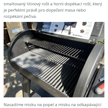
smaltovaný litinový rošt a horní dopékací rošt, který
je perfektní právě pro dopečení masa nebo
rozpékání pečiva.
Nasadíme misku na popel a misku na odkapávající