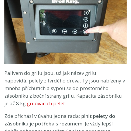
Palivem do grilu jsou, už jak název grilu
napovídá, pelety z tvrdého dřeva. Ty jsou nabízeny v
mnoha příchutích a sypou se do prostorného
zásobníku z boční strany grilu. Kapacita zásobníku
je až 8 kg
grilovacích pelet
.
Zde přichází v úvahu jedna rada:
plnit pelety do
zásobníku je potřeba s rozumem
. Je vždy lepší