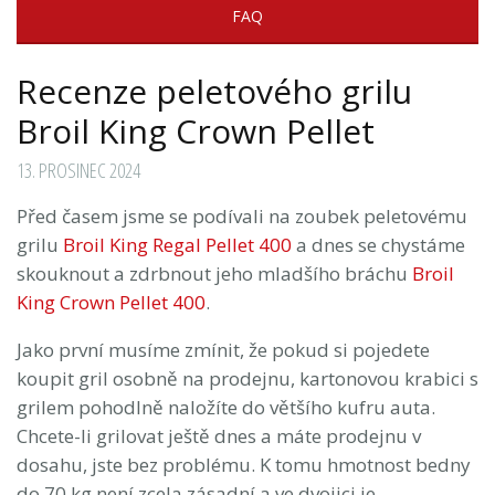
FAQ
Recenze peletového grilu
Broil King Crown Pellet
13. PROSINEC 2024
Před časem jsme se podívali na zoubek peletovému
grilu
Broil King Regal Pellet 400
a dnes se chystáme
skouknout a zdrbnout jeho mladšího bráchu
Broil
King Crown Pellet 400
.
Jako první musíme zmínit, že pokud si pojedete
koupit gril osobně na prodejnu, kartonovou krabici s
grilem pohodlně naložíte do většího kufru auta.
Chcete-li grilovat ještě dnes a máte prodejnu v
dosahu, jste bez problému. K tomu hmotnost bedny
do 70 kg není zcela zásadní a ve dvojici je