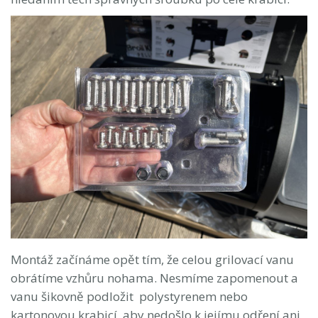
Montáž začínáme opět tím, že celou grilovací vanu
obrátíme vzhůru nohama. Nesmíme zapomenout a
vanu šikovně podložit polystyrenem nebo
kartonovou krabicí, aby nedošlo k jejímu odření ani