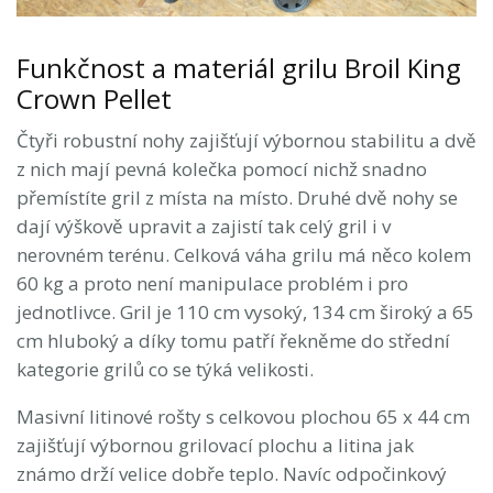
Funkčnost a materiál grilu Broil King
Crown Pellet
Čtyři robustní nohy zajišťují výbornou stabilitu a dvě
z nich mají pevná kolečka pomocí nichž snadno
přemístíte gril z místa na místo. Druhé dvě nohy se
dají výškově upravit a zajistí tak celý gril i v
nerovném terénu. Celková váha grilu má něco kolem
60 kg a proto není manipulace problém i pro
jednotlivce. Gril je 110 cm vysoký, 134 cm široký a 65
cm hluboký a díky tomu patří řekněme do střední
kategorie grilů co se týká velikosti.
Masivní litinové rošty s celkovou plochou 65 x 44 cm
zajišťují výbornou grilovací plochu a litina jak
známo drží velice dobře teplo. Navíc odpočinkový