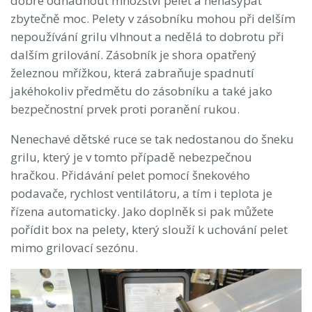
dobře odhadnout množství pelet a nenasypat
zbytečně moc. Pelety v zásobníku mohou při delším
nepoužívání grilu vlhnout a nedělá to dobrotu při
dalším grilování. Zásobník je shora opatřený
železnou mřížkou, která zabraňuje spadnutí
jakéhokoliv předmětu do zásobníku a také jako
bezpečnostní prvek proti poranění rukou.
Nenechavé dětské ruce se tak nedostanou do šneku
grilu, který je v tomto případě nebezpečnou
hračkou. Přidávání pelet pomocí šnekového
podavače, rychlost ventilátoru, a tím i teplota je
řízena automaticky. Jako doplněk si pak můžete
pořídit box na pelety, který slouží k uchování pelet
mimo grilovací sezónu.