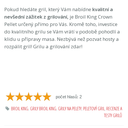
Pokud hledáte gril, který Vám nabídne
kvalitní a
nevšední zážitek z grilování,
je Broil King Crown
Pellet určený přímo pro Vás. Kromě toho, investice
do kvalitního grilu se Vám vrátí v podobě pohodlí a
klidu u přípravy masa. Nezbývá než pozvat hosty a
rozpálit gril! Grilu a grilování zdar!
počet hlasů: 2
BROIL KING
,
GRILY BROIL KING
,
GRILY NA PELETY
,
PELETOVÝ GRIL
,
RECENZE A
TESTY GRILŮ