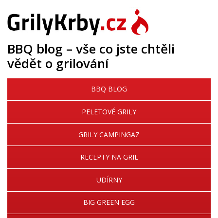
BBQ blog – vše co jste chtěli
vědět o grilování
BBQ BLOG
PELETOVÉ GRILY
GRILY CAMPINGAZ
RECEPTY NA GRIL
UDÍRNY
BIG GREEN EGG