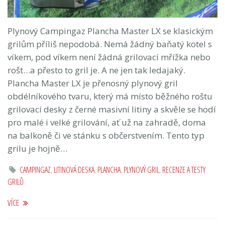
Plynový Campingaz Plancha Master LX se klasickým
grilům příliš nepodobá. Nemá žádný baňatý kotel s
víkem, pod víkem není žádná grilovací mřížka nebo
rošt…a přesto to gril je. A ne jen tak ledajaký.
Plancha Master LX je přenosný plynový gril
obdélníkového tvaru, který má místo běžného roštu
grilovací desky z černé masivní litiny a skvěle se hodí
pro malé i velké grilování, ať už na zahradě, doma
na balkoně či ve stánku s občerstvením. Tento typ
grilu je hojně…
CAMPINGAZ
,
LITINOVÁ DESKA
,
PLANCHA
,
PLYNOVÝ GRIL
,
RECENZE A TESTY
GRILŮ
VÍCE