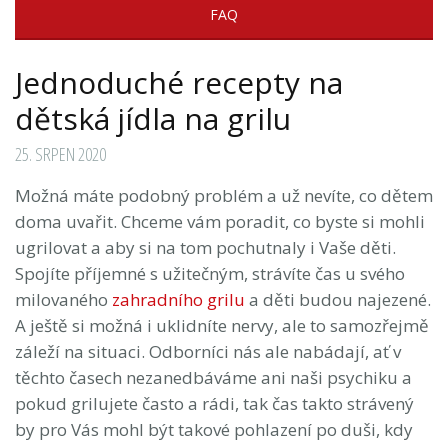
FAQ
Jednoduché recepty na
dětská jídla na grilu
25. SRPEN 2020
Možná máte podobný problém a už nevíte, co dětem
doma uvařit. Chceme vám poradit, co byste si mohli
ugrilovat a aby si na tom pochutnaly i Vaše děti.
Spojíte příjemné s užitečným, strávíte čas u svého
milovaného
zahradního grilu
a děti budou najezené.
A ještě si možná i uklidníte nervy, ale to samozřejmě
záleží na situaci. Odborníci nás ale nabádají, ať v
těchto časech nezanedbáváme ani naši psychiku a
pokud grilujete často a rádi, tak čas takto strávený
by pro Vás mohl být takové pohlazení po duši, kdy