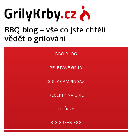
BBQ blog – vše co jste chtěli
vědět o grilování
BBQ BLOG
PELETOVÉ GRILY
GRILY CAMPINGAZ
RECEPTY NA GRIL
UDÍRNY
BIG GREEN EGG