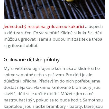
Jednoduchý recept na grilovanou kukuřici
a úspěch
u dětí zaručen. Co víc si přát? Klidně si kukuřici děti
můžou ugrilovat i sami a budou mít zážitek a třeba
si grilování oblíbí.
Grilované dětské přílohy
My si většinou ugrilujeme kus masa a klidně si ho
sníme samotné nebo s pečivem. Pro děti je ale
důležitá i příloha. Především do nich potřebujeme
dostat nějakou vlákninu. Grilované brambory jsou
skvělé, děti si je určitě oblíbí. Můžete jim na ně
nastrouhat i sýr, pokud se to bude hodit. Samotnou
kapitolou jsou sladké brambory - batáty, které jsou