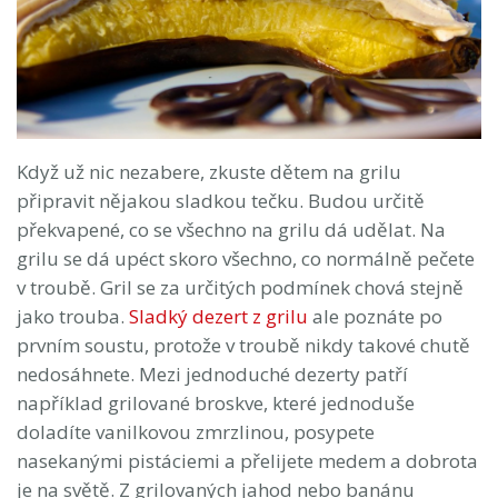
Když už nic nezabere, zkuste dětem na grilu
připravit nějakou sladkou tečku. Budou určitě
překvapené, co se všechno na grilu dá udělat. Na
grilu se dá upéct skoro všechno, co normálně pečete
v troubě. Gril se za určitých podmínek chová stejně
jako trouba.
Sladký dezert z grilu
ale poznáte po
prvním soustu, protože v troubě nikdy takové chutě
nedosáhnete. Mezi jednoduché dezerty patří
například grilované broskve, které jednoduše
doladíte vanilkovou zmrzlinou, posypete
nasekanými pistáciemi a přelijete medem a dobrota
je na světě. Z grilovaných jahod nebo banánu