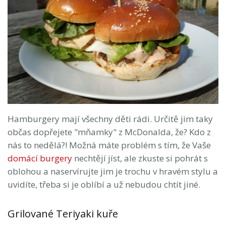
Hamburgery mají všechny děti rádi. Určitě jim taky
občas dopřejete "mňamky" z McDonalda, že? Kdo z
nás to nedělá?! Možná máte problém s tím, že Vaše
domácí burgery
nechtějí jíst, ale zkuste si pohrát s
oblohou a naservírujte jim je trochu v hravém stylu a
uvidíte, třeba si je oblíbí a už nebudou chtít jiné.
Grilované Teriyaki kuře