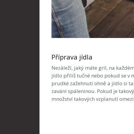
Příprava jídla
Nezáleží, jaký máte gril, na každém
jídlo příliš tučné nebo pokud se v
prudké zažehnutí ohně a jídlo si t
zavání spáleninou. Pokud je takov
množství takových vzplanutí omezi