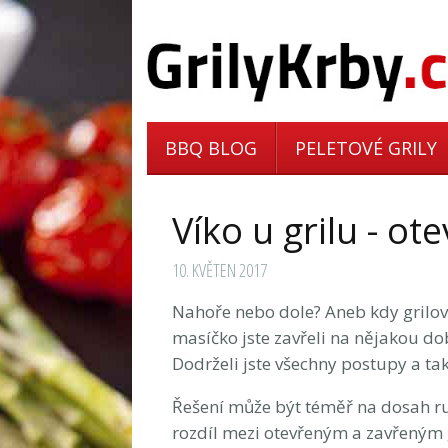
BBQ BLOG
PELETOVÉ GRILY
Víko u grilu - o
10. KVĚTEN 2017
Nahoře nebo dole? Aneb kdy grilov
masíčko jste zavřeli na nějakou do
Dodrželi jste všechny postupy a tak
Řešení může být téměř na dosah ru
rozdíl mezi otevřeným a zavřeným g