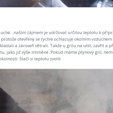
oduché…naším zájmem je udržovat určitou teplotu k přípra
, protože otevřený se rychle ochlazuje okolním vzduchem 
ádali a zároveň větrali. Takže u grilu na uhlí, zavřít a p
lotu, jako již výše zmíněné. Pokud máme plynový gril, ne
kolnosti. Stačí si teplotu zvolit.