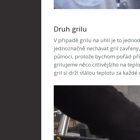
Druh grilu
V případě grilu na uhlí je to jedn
jednoznačně nechávat gril zavřený
půlnoci, protože bychom pořád přikl
grilujeme něco citlivějšího na tep
gril si drží stálou teplotu za každé o