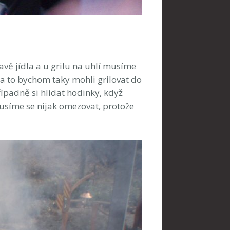
vě jídla a u grilu na uhlí musíme
a to bychom taky mohli grilovat do
řípadně si hlídat hodinky, když
musíme se nijak omezovat, protože