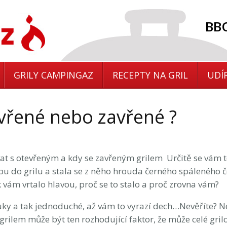
BBQ
GRILY CAMPINGAZ
RECEPTY NA GRIL
UDÍ
tevřené nebo zavřené ?
at s otevřeným a kdy se zavřeným grilem Určitě se vám
bu do grilu a stala se z něho hrouda černého spáleného č
 vám vrtalo hlavou, proč se to stalo a proč zrovna vám?
ky a tak jednoduché, až vám to vyrazí dech…Nevěříte? N
rilem může být ten rozhodující faktor, že může celé grilo