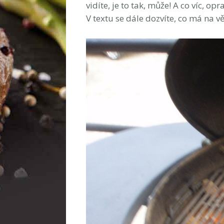
vidíte, je to tak, může! A co víc, opr
V textu se dále dozvíte, co má na v