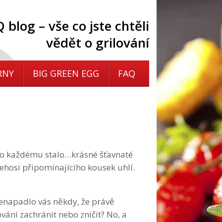
 blog – vše co jste chtěli
vědět o grilování
RNY
BIG GREEN EGG
FAQ
 to každému stalo…krásné šťavnaté
ehosi připomínajícího kousek uhlí.
enapadlo vás někdy, že právě
vání zachránit nebo zničit? No, a