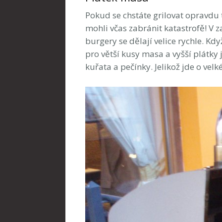
Pokud se chstáte grilovat opravdu 
mohli včas zabránit katastrofě! V z
burgery se dělají velice rychle. Kd
pro větší kusy masa a vyšší plátky j
kuřata a pečínky. Jelikož jde o v