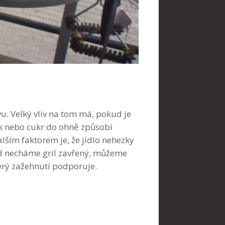
vu. Velký vliv na tom má, pokud je
uk nebo cukr do ohně způsobí
lším faktorem je, že jídlo nehezky
ud necháme gril zavřený, můžeme
erý zažehnutí podporuje.