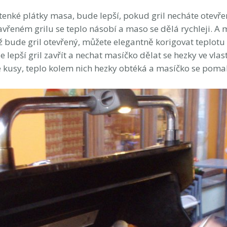
tenké plátky masa, bude lepší, pokud gril necháte otevře
avřeném grilu se teplo násobí a maso se dělá rychleji. A 
yž bude gril otevřený, můžete elegantně korigovat teplotu 
e lepší gril zavřít a nechat masíčko dělat se hezky ve vlast
elké kusy, teplo kolem nich hezky obtéká a masíčko se p