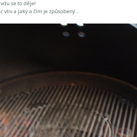
avdu se to děje!
ěc vliv a jaký a čím je způsobený…