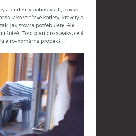
ný a budete v pohotovosti, abyste
maso jako vepřové kotlety, krevety a
tak, jak zrovna potřebujete. Ale
ní šťávě. Toto platí pro steaky, celá
omalu a rovnoměrně propéká…