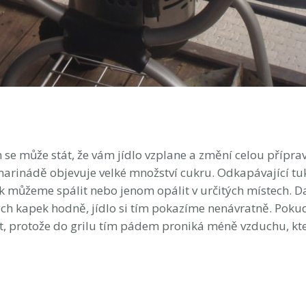
 se může stát, že vám jídlo vzplane a změní celou přípra
 marinádě objevuje velké množství cukru. Odkapávající t
ak můžeme spálit nebo jenom opálit v určitých místech. Da
ých kapek hodně, jídlo si tím pokazíme nenávratně. Pok
t, protože do grilu tím pádem proniká méně vzduchu, kt