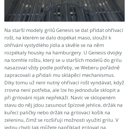
Na starší modely grilů Genesis se dal přidat ohřívací
rošt, na kterém se dalo dopékat maso, sloužil k
ohřívání vystydlého jídla a skvěle se na něm
rozpékaly housky na hamburgery. U Genesis dvojky
na tomhle roštu, který se u starších modelů do grilu
nasazoval vždy podle potřeby, ve Weberu pořádně
zapracovali a přidali mu sklápěcí mechanismus.
Díky tomu už není nutný ohřívací rošt vyndávat, když
zrovna není potřeba, ale lze ho jednoduše sklopit a
při grilování nijak nepřekáží. Navíc ve sklopeném
stavu do něj jdou zasunout špízové jehlice, držák na
kuřecí paličky nebo držák na grilovací košík na
zeleninu, čímž se rozšiřují možnosti využití grilu. V
jednu chvíli tak můžete například grilovat na