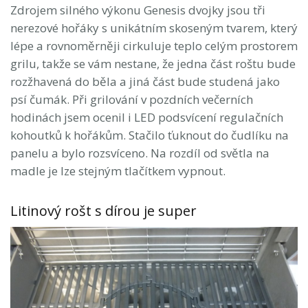
Zdrojem silného výkonu Genesis dvojky jsou tři
nerezové hořáky s unikátním skoseným tvarem, který
lépe a rovnoměrněji cirkuluje teplo celým prostorem
grilu, takže se vám nestane, že jedna část roštu bude
rozžhavená do běla a jiná část bude studená jako
psí čumák. Při grilování v pozdních večerních
hodinách jsem ocenil i LED podsvícení regulačních
kohoutků k hořákům. Stačilo ťuknout do čudlíku na
panelu a bylo rozsvíceno. Na rozdíl od světla na
madle je lze stejným tlačítkem vypnout.
Litinový rošt s dírou je super