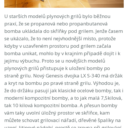
U starších modelů plynových grilů bylo běžnou
praxí, že se propanová nebo propanbutanová
bomba ukládala do skříňky pod grilem. Jenže časem
se ukázalo, že to není nejvhodnější místo, protože
kdyby v uzavřeném prostoru pod grilem začala
bomba unikat, mohlo by v krajním případě dojít i k
jejímu výbuchu. Proto se u novějších modelů
plynových grilů přistupuje k uložení bomby po
straně grilu. Nový Genesis dvojka LX S-340 má držák
a kryt na bombu po pravé straně grilu. Výhodou je,
že do držáku pasují jak klasické ocelové bomby, tak i
moderní kompozitní bomby, a to jak malá 7,5kilová,
tak 10 kilová kompozitní bomba. A přesun bomby
vám taky uvolní úložný prostor ve skříňce, kam
můžete schovat grilovací nářadí, dřevěné špalíky na
uzení, litinové nádobí, prostě co zrovna při grilování