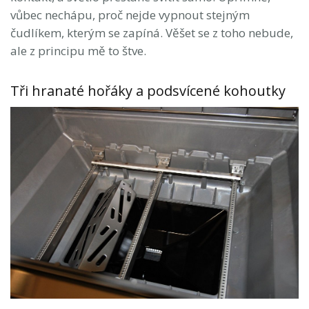
vůbec nechápu, proč nejde vypnout stejným
čudlíkem, kterým se zapíná. Věšet se z toho nebude,
ale z principu mě to štve.
Tři hranaté hořáky a podsvícené kohoutky