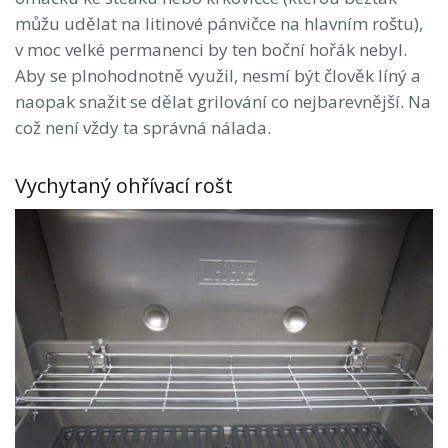
můžu udělat na litinové pánvičce na hlavním roštu),
v moc velké permanenci by ten boční hořák nebyl.
Aby se plnohodnotně využil, nesmí být člověk líný a
naopak snažit se dělat grilování co nejbarevnější. Na
což není vždy ta správná nálada.
Vychytaný ohřívací rošt