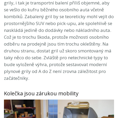
grily, i tak je transportní balení příliš objemné, aby
se vešlo do kufru běžného osobního auta včetně
kombíků. Zabalený gril by se teoreticky mohl vejít do
prostornějšího SUV nebo pick-upu, ale spolehlivě se
naskládá jedině do dodávky nebo nákladního auta.
Což je to trochu škoda, protože možnosti osobního
odběru na prodejně jsou tím trochu okleštěny. Na
druhou stranu, dostat gril už skoro smontovaný má
taky něco do sebe. Zvláště pro netechnické typy to
bude vyloženě výhra, protože sestavovat moderní
plynové grily od A do Z není zrovna záležitost pro
začátečníky.
Kolečka jsou zárukou mobility