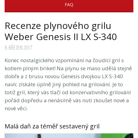
FAQ
Recenze plynového grilu
Weber Genesis II LX S-340
8. BŘEZEN 2017
Konec nostalgického vzpomínání na čoudící gril s
kotlem plným briket! Na plynu se maso udělá stejně
dobře a z brusu novou Genesis dvojkou LX S-340
navíc získáte úplně jiný pohled na grilování. Je to
totiž gril, který vás tlačí od konzervativního grilování
pořád dopředu a nenásilně vás nutí zkoušet nové a
nové věci.
Malá daň za téměř sestavený gril