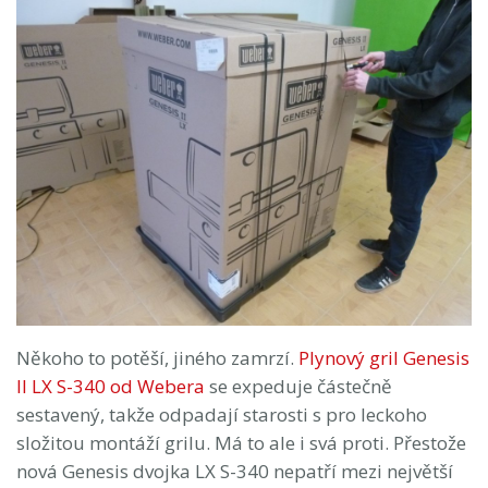
Někoho to potěší, jiného zamrzí.
Plynový gril Genesis
II LX S-340 od Webera
se expeduje částečně
sestavený, takže odpadají starosti s pro leckoho
složitou montáží grilu. Má to ale i svá proti. Přestože
nová Genesis dvojka LX S-340 nepatří mezi největší