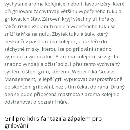
vychytané aroma kolejnice, neboli flavourizéry, které
při grilování zachytávají většinu vypečeného tuku a
grilovacích šťáv. Zároveň kryjí všechny tři hořáky,
takže riziko vzplanutí oleje a vypečeného tuku se
sníží takřka na nulu. Zbytek tuku a šťáv, který
neskončí v pasti aroma kolejnic, pak steče do
záchytné misky, kterou lze po grilování snadno
vyjmout a vyprázdnit. A aroma kolejnice se z grilu
snadno vyndají a očistí sólo. I přes tento vychytaný
systém čištění grilu, kterému Weber říká Grease
Management, je lepší gril vypucovat bezprostředně
po skončení grilování, než s tím čekat do rána. Druhý
den se bude připečená mastnota z aroma kolejnic
odstraňovat o poznání hůře.
Gril pro lidi s fantazií a zápalem pro
grilování