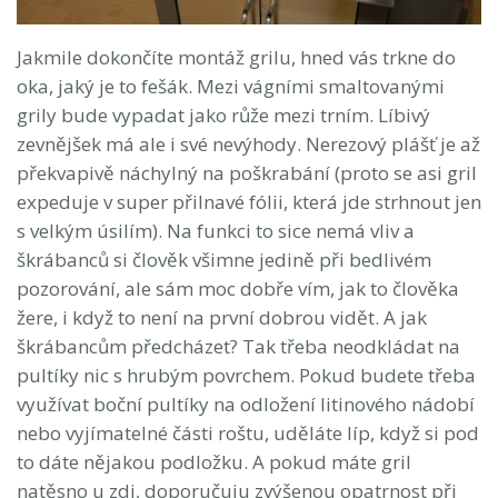
Jakmile dokončíte montáž grilu, hned vás trkne do
oka, jaký je to fešák. Mezi vágními smaltovanými
grily bude vypadat jako růže mezi trním. Líbivý
zevnějšek má ale i své nevýhody. Nerezový plášť je až
překvapivě náchylný na poškrabání (proto se asi gril
expeduje v super přilnavé fólii, která jde strhnout jen
s velkým úsilím). Na funkci to sice nemá vliv a
škrábanců si člověk všimne jedině při bedlivém
pozorování, ale sám moc dobře vím, jak to člověka
žere, i když to není na první dobrou vidět. A jak
škrábancům předcházet? Tak třeba neodkládat na
pultíky nic s hrubým povrchem. Pokud budete třeba
využívat boční pultíky na odložení litinového nádobí
nebo vyjímatelné části roštu, uděláte líp, když si pod
to dáte nějakou podložku. A pokud máte gril
natěsno u zdi, doporučuju zvýšenou opatrnost při