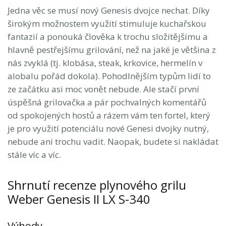
Jedna věc se musí nový Genesis dvojce nechat. Díky
širokým možnostem využití stimuluje kuchařskou
fantazií a ponouká člověka k trochu složitějšímu a
hlavně pestřejšímu grilování, než na jaké je většina z
nás zvyklá (tj. klobása, steak, krkovice, hermelín v
alobalu pořád dokola). Pohodlnějším typům lidí to
ze začátku asi moc vonět nebude. Ale stačí první
úspěšná grilovačka a pár pochvalných komentářů
od spokojených hostů a rázem vám ten fortel, který
je pro využití potenciálu nové Genesi dvojky nutný,
nebude ani trochu vadit. Naopak, budete si nakládat
stále víc a víc.
Shrnutí recenze plynového grilu
Weber Genesis II LX S-340
Výhody