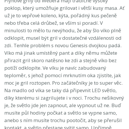
Plynové grily od Webera mají tradičně vysoký
poklop, který umožňuje grilovat i větší kusy masa. Ať
už je to vepřové koleno, kýta, pořádný kus pečeně
nebo třeba celá drůbež, se vším si poradí. V
minulosti to mělo tu nevýhodu, že aby šlo víko plně
odklopit, musel být gril v dostatečné vzdálenosti od
zdi. Tenhle problém s novou Genesis dvojkou padá.
Víko má jinak umístěný pant a díky němu můžete
přirazit gril skoro natěsno ke zdi a stejně víko bez
potíží odklopíte. Ve víku je navíc zabudovaný
teploměr, s jehož pomocí mrknutím oka zjistíte, jak
moc je gril roztopen. Pro začátečníky je to super věc.
Na madlo od víka se taky dá připevnit LED světlo,
díky kterému si zagrilujete i v noci. Trochu nešikovný
je, že světlo jde jen zapnout, ale vypnout už ne. Buď
musíte půl hodiny počkat a světlo se vypne samo,
anebo s ním musíte trochu pootočit, aby se přerušil
kontakt, a světlo přestane svítit samo. Upřímně,