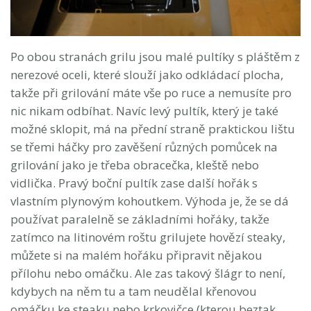
Po obou stranách grilu jsou malé pultíky s pláštěm z
nerezové oceli, které slouží jako odkládací plocha,
takže při grilování máte vše po ruce a nemusíte pro
nic nikam odbíhat. Navíc levý pultík, který je také
možné sklopit, má na přední straně praktickou lištu
se třemi háčky pro zavěšení různých pomůcek na
grilování jako je třeba obracečka, kleště nebo
vidlička. Pravý boční pultík zase další hořák s
vlastním plynovým kohoutkem. Výhoda je, že se dá
používat paralelně se základními hořáky, takže
zatímco na litinovém roštu grilujete hovězí steaky,
můžete si na malém hořáku připravit nějakou
přílohu nebo omáčku. Ale zas takový šlágr to není,
kdybych na něm tu a tam neudělal křenovou
omáčku ke steaku nebo krkovičce (kterou beztak