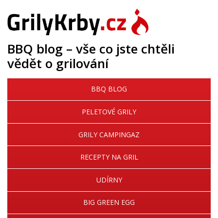
BBQ blog – vše co jste chtěli
vědět o grilování
BBQ BLOG
PELETOVÉ GRILY
GRILY CAMPINGAZ
RECEPTY NA GRIL
UDÍRNY
BIG GREEN EGG