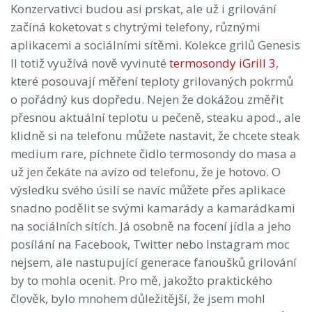
Konzervativci budou asi prskat, ale už i grilování
začíná koketovat s chytrými telefony, různými
aplikacemi a sociálními sítěmi. Kolekce grilů Genesis
II totiž využívá nově vyvinuté
termosondy iGrill 3
,
které posouvají měření teploty grilovaných pokrmů
o pořádný kus dopředu. Nejen že dokážou změřit
přesnou aktuální teplotu u pečeně, steaku apod., ale
klidně si na telefonu můžete nastavit, že chcete steak
medium rare, píchnete čidlo termosondy do masa a
už jen čekáte na avízo od telefonu, že je hotovo. O
výsledku svého úsilí se navíc můžete přes aplikace
snadno podělit se svými kamarády a kamarádkami
na sociálních sítích. Já osobně na focení jídla a jeho
posílání na Facebook, Twitter nebo Instagram moc
nejsem, ale nastupující generace fanoušků grilování
by to mohla ocenit. Pro mě, jakožto praktického
člověk, bylo mnohem důležitější, že jsem mohl