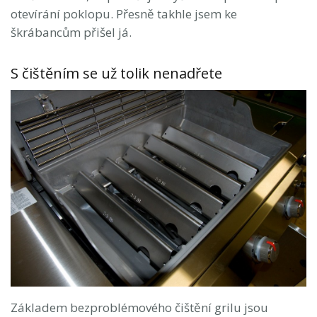
otevírání poklopu. Přesně takhle jsem ke
škrábancům přišel já.
S čištěním se už tolik nenadřete
Základem bezproblémového čištění grilu jsou