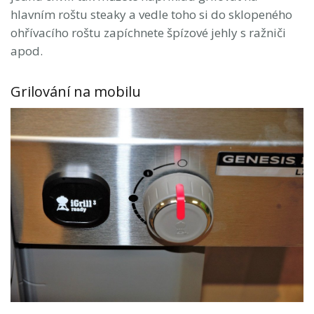
hlavním roštu steaky a vedle toho si do sklopeného
ohřívacího roštu zapíchnete špízové jehly s ražniči
apod.
Grilování na mobilu