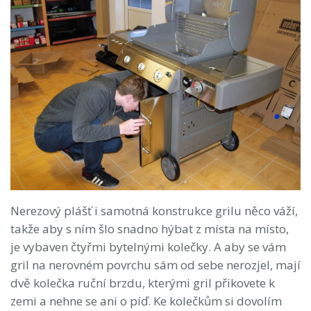
Nerezový plášť i samotná konstrukce grilu něco váží,
takže aby s ním šlo snadno hýbat z místa na místo,
je vybaven čtyřmi bytelnými kolečky. A aby se vám
gril na nerovném povrchu sám od sebe nerozjel, mají
dvě kolečka ruční brzdu, kterými gril přikovete k
zemi a nehne se ani o píď. Ke kolečkům si dovolím