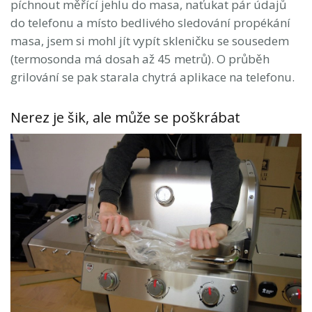
píchnout měřící jehlu do masa, naťukat pár údajů
do telefonu a místo bedlivého sledování propékání
masa, jsem si mohl jít vypít skleničku se sousedem
(termosonda má dosah až 45 metrů). O průběh
grilování se pak starala chytrá aplikace na telefonu.
Nerez je šik, ale může se poškrábat